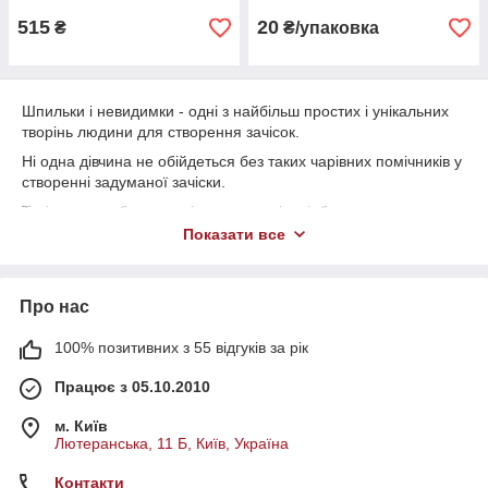
515
20
₴
₴/упаковка
Шпильки і невидимки - одні з найбільш простих і унікальних
творінь людини для створення зачісок.
Ні одна дівчина не обійдеться без таких чарівних помічників у
створенні задуманої зачіски.
Такі шпильки бувають різних кольорів, підбираються в тон
волосся, що робить їх непомітними.
Показати все
Для любителів помітних речей невидимки представлені в
яскравих відтінках, з камінням.
Про нас
100% позитивних з 55 відгуків за рік
Працює з 05.10.2010
м. Київ
Лютеранська, 11 Б, Київ, Україна
Контакти