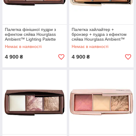
Палетка фінішної пудри з
Палетка хайлайтер +
ефектом сяйва Hourglass
бронзер + пудра з ефектом
Ambient™ Lighting Palette
сяйва Hourglass Ambient™
Volume I 9.9 г
Lighting Palette Volume II 3 х 3
Немає в наявності
Немає в наявності
г
4 900
4 900
₴
₴