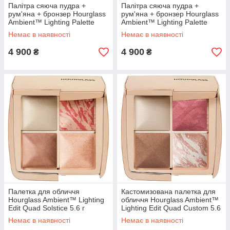
Палітра сяюча пудра +
Палітра сяюча пудра +
рум'яна + бронзер Hourglass
рум'яна + бронзер Hourglass
Ambient™ Lighting Palette
Ambient™ Lighting Palette
Diffused Edit 2 х 2.8 г + 3.3 г
Sublime Edit 3 х 3.3 г
Немає в наявності
Немає в наявності
4 900
4 900
₴
₴
Палетка для обличчя
Кастомизована палетка для
Hourglass Ambient™ Lighting
обличчя Hourglass Ambient™
Edit Quad Solstice 5.6 г
Lighting Edit Quad Custom 5.6
г
Немає в наявності
Немає в наявності