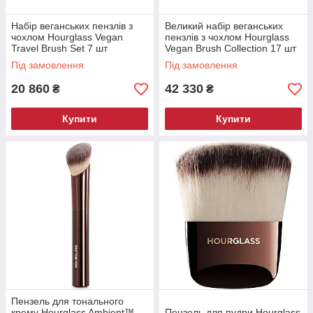
Набір веганських пензлів з
Великий набір веганських
чохлом Hourglass Vegan
пензлів з чохлом Hourglass
Travel Brush Set 7 шт
Vegan Brush Collection 17 шт
Під замовлення
Під замовлення
20 860
42 330
₴
₴
Купити
Купити
Пензель для тонального
крему Hourglass Ambient™
Пензель для пудри Hourglass