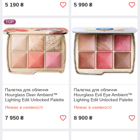
5 190
5 990
₴
₴
TOP
Палетка для обличчя
Палетка для обличчя
Hourglass Deer Ambient™
Hourglass Evil Eye Ambient™
Lighting Edit Unlocked Palette
Lighting Edit Unlocked Palette
8.4 г
8.4 г
Немає в наявності
Немає в наявності
7 950
8 900
₴
₴