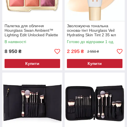
Палетка для обличчя
Зволожуюча тональна
Hourglass Swan Ambient™
основа-тінт Hourglass Veil
Lighting Edit Unlocked Palette
Hydrating Skin Tint 2 35 мл
8.4 г
В наявності
Готово до відправки 1 од.
8 950
2 295
₴
₴
2 550 ₴
Купити
Купити