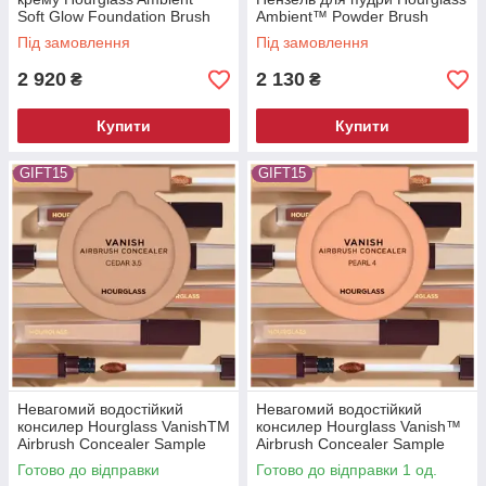
Soft Glow Foundation Brush
Ambient™ Powder Brush
Під замовлення
Під замовлення
2 920
2 130
₴
₴
Купити
Купити
GIFT15
GIFT15
Невагомий водостійкий
Невагомий водостійкий
консилер Hourglass VanishTM
консилер Hourglass Vanish™
Airbrush Concealer Sample
Airbrush Concealer Sample
Cedar 3.5
Готово до відправки
Готово до відправки 1 од.