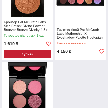
Бронзер Pat McGrath Labs
Skin Fetish: Divine Powder
Bronzer Bronze Divinity 4.8 г
Палетка тіней Pat McGrath
Labs Mothership IX
Готово до відправки 1 од.
Eyeshadow Palette Huetopian
Dream без коробки 14.1 г
1 619
Немає в наявності
₴
4 150
₴
Купити