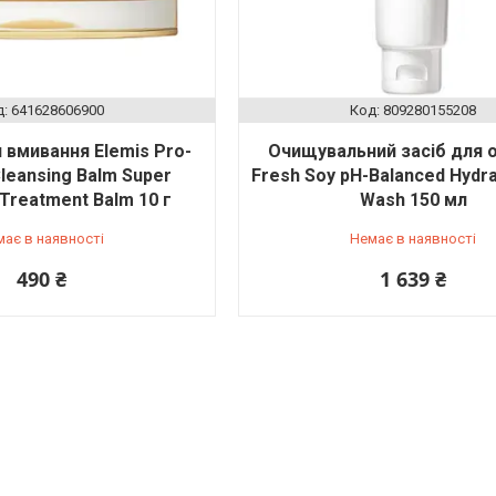
641628606900
809280155208
 вмивання Elemis Pro-
Очищувальний засіб для 
Cleansing Balm Super
Fresh Soy pH-Balanced Hydra
 Treatment Balm 10 г
Wash 150 мл
має в наявності
Немає в наявності
490 ₴
1 639 ₴