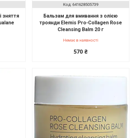
641628505739
і зняття
Бальзам для вмивання з олією
ualane
троянди Elemis Pro-Collagen Rose
Cleansing Balm 20 г
Немає в наявності
570 ₴