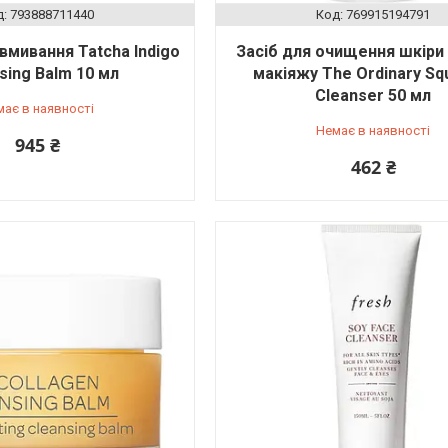
793888711440
769915194791
вмивання Tatcha Indigo
Засіб для очищення шкіри 
sing Balm 10 мл
макіяжу The Ordinary Sq
Cleanser 50 мл
має в наявності
Немає в наявності
945 ₴
462 ₴