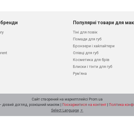
 бренди
Популярні товари для ма
ury
Тіні для повік
Помади для губ
Бронзери і хайлайтери
urent
Олівці для губ
Косметика для брів
Блиски і тінти для губ
Рум'яна
Сайт створений на маркетплейсі
Prom.ua
STARLOOK — дієвий догляд, розкішний макіяж |
Поскаржитися на контент
|
Політика конф
Select Language
▼