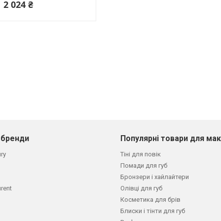
2 024 ₴
 бренди
Популярні товари для ма
ury
Тіні для повік
Помади для губ
Бронзери і хайлайтери
urent
Олівці для губ
Косметика для брів
Блиски і тінти для губ