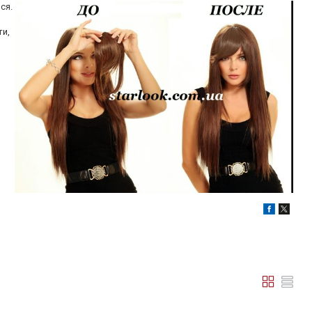
ся.
ти,