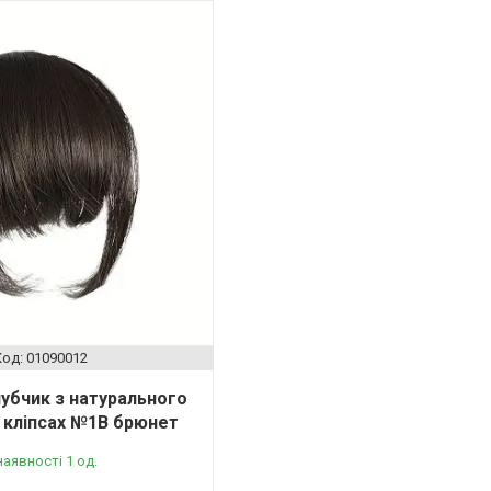
01090012
убчик з натурального
 кліпсах №1B брюнет
наявності 1 од.