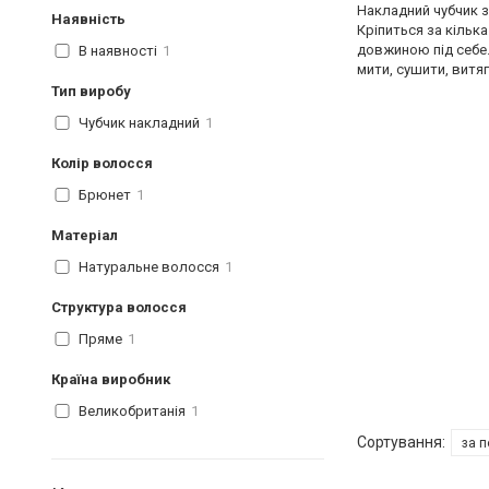
Накладний чубчик з
Наявність
Кріпиться за кільк
довжиною під себе.
В наявності
1
мити, сушити, витя
Тип виробу
Чубчик накладний
1
Колір волосся
Брюнет
1
Матеріал
Натуральне волосся
1
Структура волосся
Пряме
1
Країна виробник
Великобританія
1