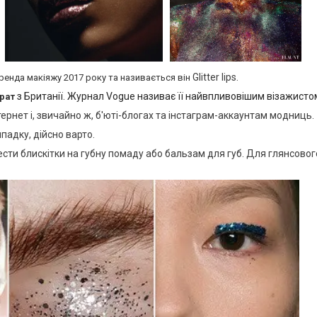
Glitter lips.
ренда макіяжу 2017 року та називається він
з Британії. Журнал Vogue
називає її найвпливовішим візажистом 
рат
ернет і, звичайно ж, б'юті-блогах та інстаграм-аккаунтам модниць.
падку, дійсно варто.
ести блискітки на губну помаду або бальзам для губ. Для глянсово