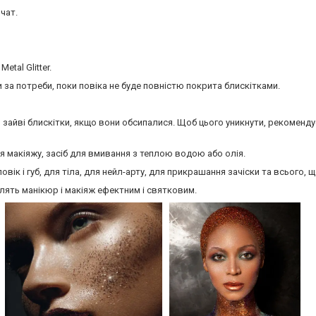
чат.
etal Glitter.
 за потреби, поки повіка не буде повністю покрита блискітками.
и зайві блискітки, якщо вони обсипалися. Щоб цього уникнути, рекоменд
я макіяжу, засіб для вмивання з теплою водою або олія.
ік і губ, для тіла, для нейл-арту, для прикрашання зачіски та всього, щ
облять манікюр і макіяж ефектним і святковим.