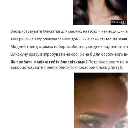
Використовувати блискітки для макіяжу на губах — наймодніший т
Таке рішення запропонувала найвідоміший візажист
Пальта МакГ
Модний тренд стрімко набирає обертів у модних виданнях, інт
Блискучу красу випробувати на собі, хоча б для особливого ви
Як зробити макіяж губ із блискітками?
Потрібно п
росту нан
використовувати поверх блискіток прозорий блиск для губ.