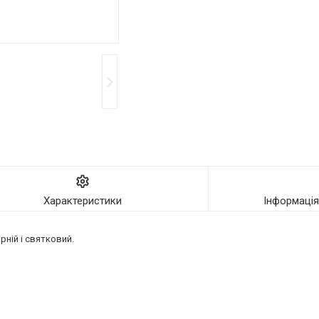
Характеристики
Інформаці
рній і святковий.