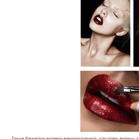
Також блискітки активно використовують для повік, вилиць, ма