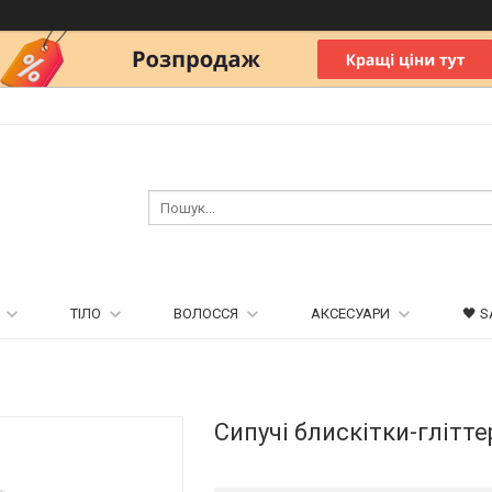
ТІЛО
ВОЛОССЯ
АКСЕСУАРИ
🖤 S
Сипучі блискітки-глітт