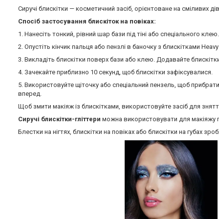
Сиручі блискітки — косметичний засіб, орієнтоване на сміливих дів
Спосіб застосування блискіток на повіках:
1. Нанесіть тонкий, рівний шар бази під тіні або спеціального клею.
2. Опустіть кінчик пальця або пензлі в баночку з блискітками Heavy M
3. Викладіть блискітки поверх бази або клею. Додавайте блискітки
4. Зачекайте приблизно 10 секунд, щоб блискітки зафіксувалися.
5. Використовуйте щіточку або спеціальний пензель, щоб прибрат
вперед.
Щоб змити макіяж із блискітками, використовуйте засіб для знятт
Сиручі блискітки-гліттери
можна використовувати для макіяжу пов
Блестки на нігтях, блискітки на повіках або блискітки на губах зр