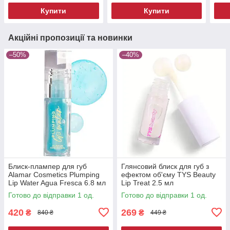
Купити
Купити
Акційні пропозиції та новинки
–50%
–40%
Блиск-плампер для губ
Глянсовий блиск для губ з
Alamar Cosmetics Plumping
ефектом об'єму TYS Beauty
Lip Water Agua Fresca 6.8 мл
Lip Treat 2.5 мл
Готово до відправки 1 од.
Готово до відправки 1 од.
420
269
₴
₴
840 ₴
449 ₴