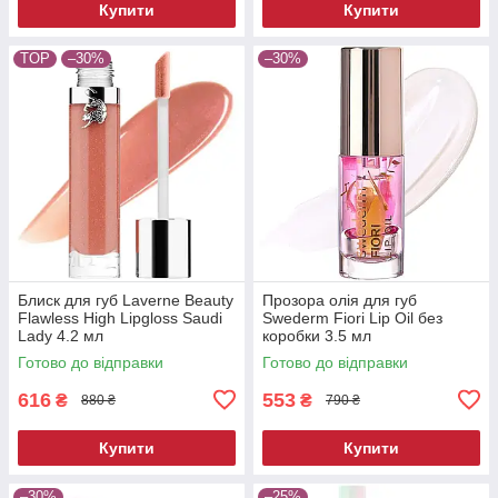
Купити
Купити
TOP
–30%
–30%
Блиск для губ Laverne Beauty
Прозора олія для губ
Flawless High Lipgloss Saudi
Swederm Fiori Lip Oil без
Lady 4.2 мл
коробки 3.5 мл
Готово до відправки
Готово до відправки
616
553
₴
₴
880 ₴
790 ₴
Купити
Купити
–30%
–25%