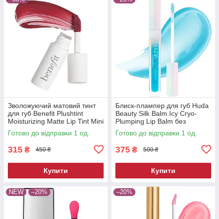
Зволожуючий матовий тинт
Блиск-плампер для губ Huda
для губ Benefit Plushtint
Beauty Silk Balm Icy Cryo-
Moisturizing Matte Lip Tint Mini
Plumping Lip Balm без
26 Quilty Pleasure 2 мл
коробки 3.9 мл
Готово до відправки 1 од.
Готово до відправки 1 од.
315
375
₴
₴
450 ₴
500 ₴
Купити
Купити
NEW
–20%
–20%