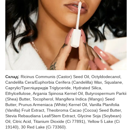
Склад:
Ricinus Communis (Castor) Seed Oil, Octyldodecanol,
Candelilla Cera/Euphorbia Cerifera (Candelilla) Wax, Squalane,
Caprylic/Тригліцеридів Triglyceride, Hydrated Silica,
Ethylcellulose, Argania Spinosa Kernel Oil, Butyrospermum Parkii
(Shea) Butter, Tocopherol, Mangifera Indica (Mango) Seed
Butter, Prunus Armeniaca (White) Kernel Oil, Vanilla Planifolia
(Vanilla) Fruit Extract, Theobroma Cacao (Cocoa) Seed Butter,
Stevia Rebaudiana Leaf/Stem Extract, Glycine Soja (Soybean)
Oil, Citric Acid, Titanium Dioxide (Ci 77891), Yellow 5 Lake (Ci
19140), 30 Red Lake (Ci 73360).