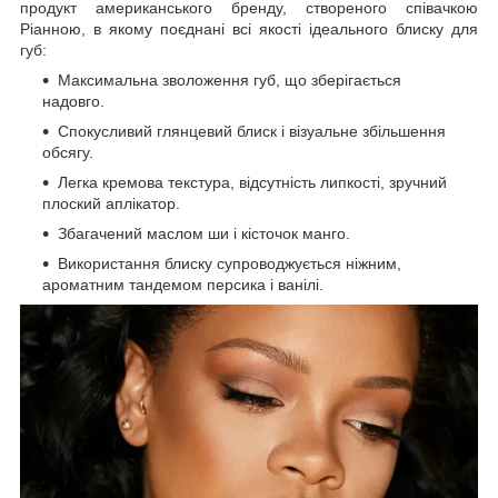
продукт американського бренду, створеного співачкою
Ріанною, в якому поєднані всі якості ідеального блиску для
губ:
Максимальна зволоження губ, що зберігається
надовго.
Спокусливий глянцевий блиск і візуальне збільшення
обсягу.
Легка кремова текстура, відсутність липкості, зручний
плоский аплікатор.
Збагачений маслом ши і кісточок манго.
Використання блиску супроводжується ніжним,
ароматним тандемом персика і ванілі.