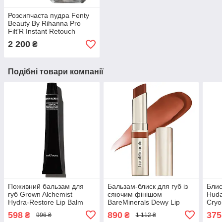
Розсипчаста пудра Fenty
Beauty By Rihanna Pro
Filt'R Instant Retouch
Setting Powder Lavender
2 200
₴
28 г
Подібні товари компанії
Поживний бальзам для
Бальзам-блиск для губ із
Блис
губ Grown Alchemist
сяючим фінішом
Huda
Hydra-Restore Lip Balm
BareMinerals Dewy Lip
Cryo
Ваніль Кавун 12 мл
Gloss-Balm Grateful 3 г
без 
598
890
375
₴
₴
996 ₴
1 112 ₴