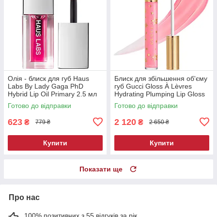
Олія - блиск для губ Haus
Блиск для збільшення об'єму
Labs By Lady Gaga PhD
губ Gucci Gloss À Lèvres
Hybrid Lip Oil Primary 2.5 мл
Hydrating Plumping Lip Gloss
219 Bertha Pink 6 мл
Готово до відправки
Готово до відправки
623
2 120
₴
₴
779 ₴
2 650 ₴
Купити
Купити
Показати ще
Про нас
100% позитивних з 55 відгуків за рік