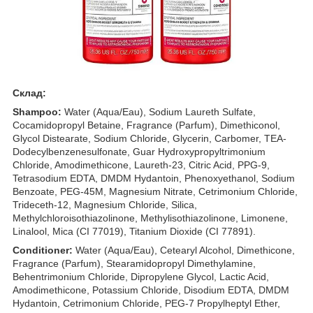
Склад:
Shampoo:
Water (Aqua/Eau), Sodium Laureth Sulfate,
Cocamidopropyl Betaine, Fragrance (Parfum), Dimethiconol,
Glycol Distearate, Sodium Chloride, Glycerin, Carbomer, TEA-
Dodecylbenzenesulfonate, Guar Hydroxypropyltrimonium
Chloride, Amodimethicone, Laureth-23, Citric Acid, PPG-9,
Tetrasodium EDTA, DMDM Hydantoin, Phenoxyethanol, Sodium
Benzoate, PEG-45M, Magnesium Nitrate, Cetrimonium Chloride,
Trideceth-12, Magnesium Chloride, Silica,
Methylchloroisothiazolinone, Methylisothiazolinone, Limonene,
Linalool, Mica (CI 77019), Titanium Dioxide (CI 77891).
Conditioner:
Water (Aqua/Eau), Cetearyl Alcohol, Dimethicone,
Fragrance (Parfum), Stearamidopropyl Dimethylamine,
Behentrimonium Chloride, Dipropylene Glycol, Lactic Acid,
Amodimethicone, Potassium Chloride, Disodium EDTA, DMDM
Hydantoin, Cetrimonium Chloride, PEG-7 Propylheptyl Ether,