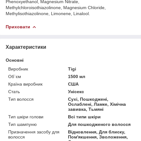
Phenoxyethanol, Magnesium Nitrate,
Methylchloroisothiazolinone, Magnesium Chloride,
Methylisothiazolinone, Limonene, Linalool.
Приховати
Характеристики
Основні
Виробник
Tigi
Об`єм
1500 мл
Країна виробник
США
Стать
Унісекс
Тип волосся
Сухі, Пошкоджені,
Ослаблені, Ламке, Хімічна
завивка, Тьмяні
Тип шкіри голови
Всі типи шкіри
Тип шампуню
Для пошкодженого волосся
Призначення засобу для
Відновлення, Для блиску,
волосся
Пом'якшення, Зволоження,