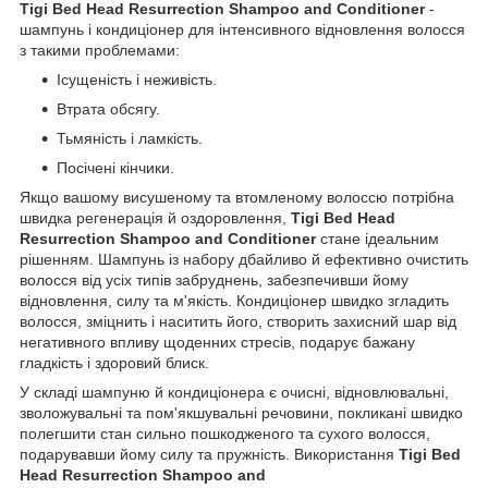
Tigi Bed Head Resurrection Shampoo and Conditioner
-
шампунь і кондиціонер для інтенсивного відновлення волосся
з такими проблемами:
Ісущеність і неживість.
Втрата обсягу.
Тьмяність і ламкість.
Посічені кінчики.
Якщо вашому висушеному та втомленому волоссю потрібна
швидка регенерація й оздоровлення,
Tigi Bed Head
Resurrection Shampoo and Conditioner
стане ідеальним
рішенням. Шампунь із набору дбайливо й ефективно очистить
волосся від усіх типів забруднень, забезпечивши йому
відновлення, силу та м'якість. Кондиціонер швидко згладить
волосся, зміцнить і наситить його, створить захисний шар від
негативного впливу щоденних стресів, подарує бажану
гладкість і здоровий блиск.
У складі шампуню й кондиціонера є очисні, відновлювальні,
зволожувальні та пом'якшувальні речовини, покликані швидко
полегшити стан сильно пошкодженого та сухого волосся,
подарувавши йому силу та пружність. Використання
Tigi Bed
Head Resurrection Shampoo and