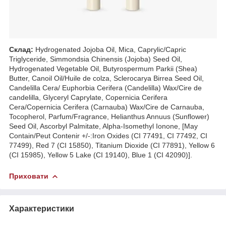
Склад:
Hydrogenated Jojoba Oil, Mica, Caprylic/Capric
Triglyceride, Simmondsia Chinensis (Jojoba) Seed Oil,
Hydrogenated Vegetable Oil, Butyrospermum Parkii (Shea)
Butter, Canoil Oil/Huile de colza, Sclerocarya Birrea Seed Oil,
Candelilla Cera/ Euphorbia Cerifera (Candelilla) Wax/Cire de
candelilla, Glyceryl Caprylate, Copernicia Cerifera
Cera/Copernicia Cerifera (Carnauba) Wax/Cire de Carnauba,
Tocopherol, Parfum/Fragrance, Helianthus Annuus (Sunflower)
Seed Oil, Ascorbyl Palmitate, Alpha-Isomethyl Ionone, [May
Contain/Peut Contenir +/-:Iron Oxides (CI 77491, CI 77492, CI
77499), Red 7 (CI 15850), Titanium Dioxide (CI 77891), Yellow 6
(CI 15985), Yellow 5 Lake (CI 19140), Blue 1 (CI 42090)].
Приховати
Характеристики