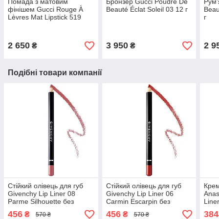
Помада з матовим
Бронзер Gucci Poudre De
Рум'
фінішем Gucci Rouge À
Beauté Éclat Soleil 03 12 г
Beau
Lèvres Mat Lipstick 519
г
Pauline Red 3.5 г
2 650
3 950
2 9
₴
₴
Подібні товари компанії
Стійкий олівець для губ
Стійкий олівець для губ
Крем
Givenchy Lip Liner 08
Givenchy Lip Liner 06
Anast
Parme Silhouette без
Carmin Escarpin без
Line
коробки 1.1 г
коробки 1.1 г
коро
456
456
384
₴
₴
570 ₴
570 ₴