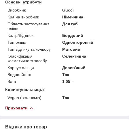
Основні атрибути
Виробник
Gucci
Країна виробник
Німеччина
Область застосування
Для губ
олівця
Колір/Відтінок
Бордовий
Тип олівця
Односторонній
Тип відтінку та кольору
Матовий
Класифікація
Селективна
косметичного засобу
Корпус олівця
Дерев'яний
Водостійкість
Так
Вага
1.05 г
Користувальницькі
Vegan (веганська)
Так
Приховати
Відгуки про товар