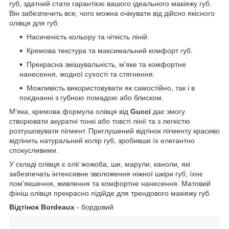
губ, здатний стати гарантією вашого ідеального макіяжу губ.
Він забезпечить все, чого можна очікувати від дійсно якісного
олівця для губ:
Насиченість кольору та чіткість ліній.
Кремова текстура та максимальний комфорт губ.
Прекрасна змішувальність, м'яке та комфортне
нанесення, жодної сухості та стягнення.
Можливість використовувати як самостійно, так і в
поєднанні з губною помадою або блиском.
М'яка, кремова формула олівця від
Gucci
дає змогу
створювати акуратні тонкі або товсті лінії та з легкістю
розтушовувати пігмент. Приглушений відтінок пігменту красиво
відтінить натуральний колір губ, зробивши їх елегантно
спокусливими.
У складі олівця є олії жожоба, ши, марули, каноли, які
забезпечать інтенсивне зволоження ніжної шкіри губ, їхнє
пом'якшення, живлення та комфортне нанесення. Матовий
фініш олівця прекрасно підійде для трендового макіяжу губ.
Відтінок Bordeaux
- бордовий