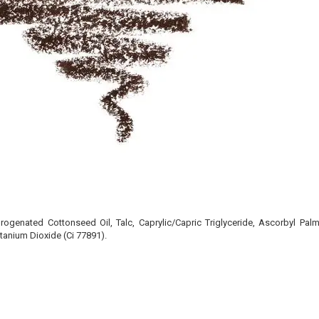
ogenated Cottonseed Oil, Talc, Caprylic/Capric Triglyceride, Ascorbyl Palm
Titanium Dioxide (Ci 77891).