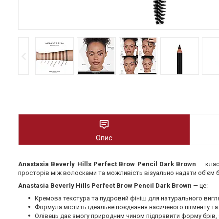
Опис
Anastasia Beverly Hills Perfect Brow Pencil Dark Brown
— клас
просторів між волосками та можливість візуально надати об'єм 
Anastasia Beverly Hills Perfect Brow Pencil Dark Brown
— це:
Кремова текстура та пудровий фініш для натурального вигля
Формула містить ідеальне поєднання насиченого пігменту та
Олівець дає змогу природним чином підправити форму брів