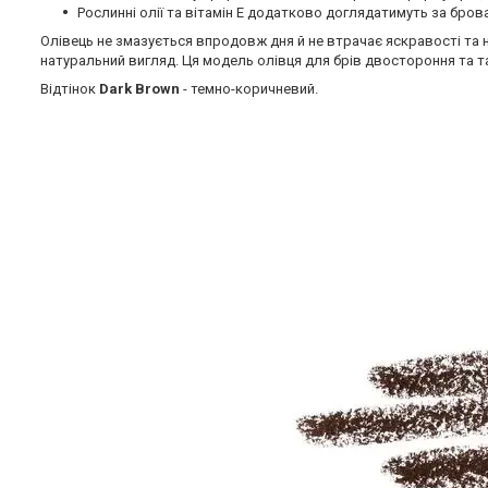
Рослинні олії та вітамін Е додатково доглядатимуть за бров
Олівець не змазується впродовж дня й не втрачає яскравості та н
натуральний вигляд. Ця модель олівця для брів двостороння та та
Відтінок
Dark Brown
- темно-коричневий.