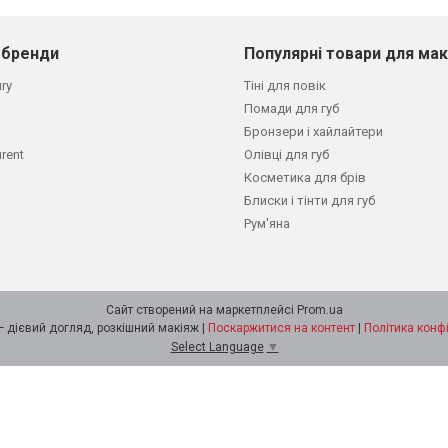
 бренди
Популярні товари для ма
ury
Тіні для повік
Помади для губ
Бронзери і хайлайтери
urent
Олівці для губ
Косметика для брів
Блиски і тінти для губ
Рум'яна
Сайт створений на маркетплейсі
Prom.ua
STARLOOK — дієвий догляд, розкішний макіяж |
Поскаржитися на контент
|
Політика конф
Select Language
▼