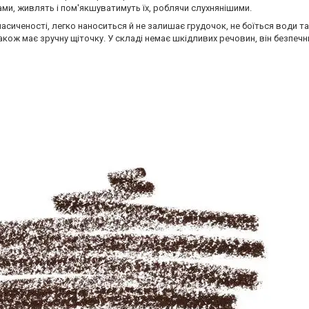
ами, живлять і пом'якшуватимуть їх, роблячи слухнянішими.
асиченості, легко наноситься й не залишає грудочок, не боїться води 
кож має зручну щіточку. У складі немає шкідливих речовин, він безпечн