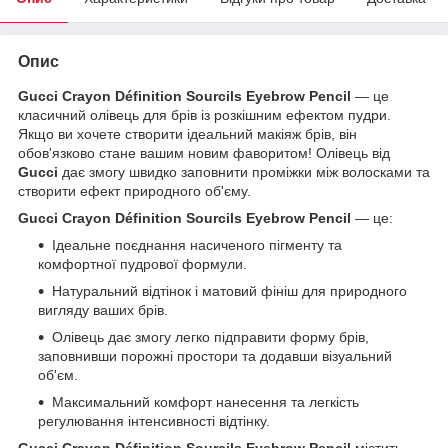
Опис
Gucci Crayon Définition Sourcils Eyebrow Pencil
— це
класичний олівець для брів із розкішним ефектом пудри.
Якщо ви хочете створити ідеальний макіяж брів, він
обов'язково стане вашим новим фаворитом! Олівець від
Gucci
дає змогу швидко заповнити проміжки між волосками та
створити ефект природного об'єму.
Gucci Crayon Définition Sourcils Eyebrow Pencil
— це:
Ідеальне поєднання насиченого пігменту та
комфортної пудрової формули.
Натуральний відтінок і матовий фініш для природного
вигляду ваших брів.
Олівець дає змогу легко підправити форму брів,
заповнивши порожні простори та додавши візуальний
об'єм.
Максимальний комфорт нанесення та легкість
регулювання інтенсивності відтінку.
Gucci Crayon Définition Sourcils Eyebrow Pencil
містить