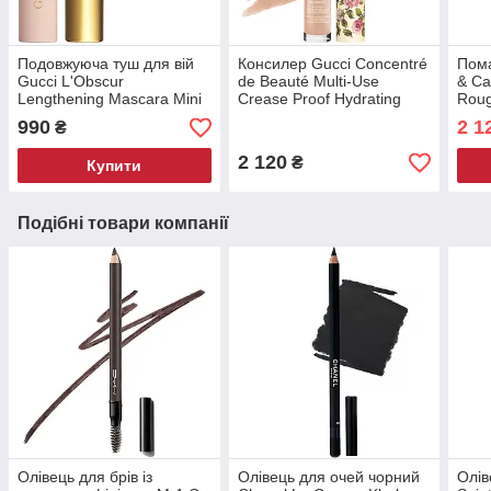
Подовжуюча туш для вій
Консилер Gucci Concentré
Пома
Gucci L'Obscur
de Beauté Multi-Use
& Ca
Lengthening Mascara Mini
Crease Proof Hydrating
Roug
без коробки 3 мл
Concealer 21N 8 мл
217 
990
2 1
₴
2 120
₴
Купити
Подібні товари компанії
Олівець для брів із
Олівець для очей чорний
Олів