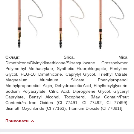
Склад:
Silica, Mica,
Dimethicone/Divinyldimethicone/Silsesquioxane Crosspolymer,
Polymethyl Methacrylate, Synthetic Fluorphlogopite, Pentylene
Glycol, PEG-10 Dimethicone, Caprylyl Glycol, Triethyl Citrate,
Magnesium Aluminum Silicate, Phenylpropanol,
Methylpropanediol, Algin, Dehydroacetic Acid, Ethylhexylglycerin,
Sodium Polyacrylate, Citric Acid, Dipropylene Glycol, Glyceryl
Caprylate, Benzyl Alcohol, Tocopherol, [May Contain/Peut
Contenir/+/-:Iron Oxides (CI 77491, CI 77492, CI 77499),
Bismuth Oxychloride (CI 77163), Titanium Dioxide (CI 77891)].
Приховати