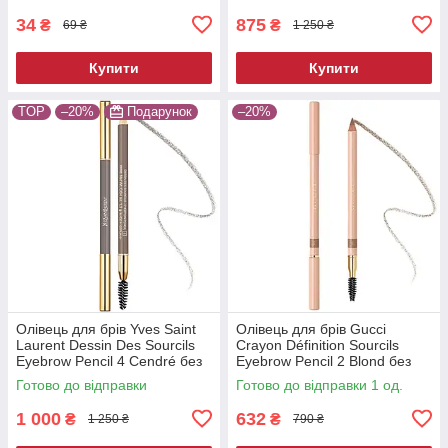
34
875
₴
₴
69 ₴
1 250 ₴
Купити
Купити
TOP
–20%
Подарунок
–20%
Олівець для брів Yves Saint
Олівець для брів Gucci
Laurent Dessin Des Sourcils
Crayon Définition Sourcils
Eyebrow Pencil 4 Cendré без
Eyebrow Pencil 2 Blond без
коробки 1.3 г
коробки 1.19 г
Готово до відправки
Готово до відправки 1 од.
1 000
632
₴
₴
1 250 ₴
790 ₴