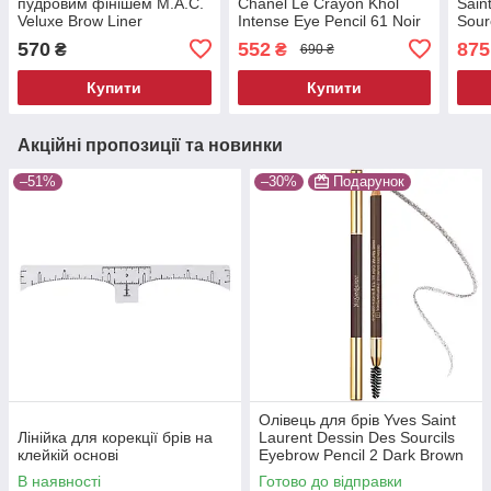
пудровим фінішем M.A.C.
Chanel Le Crayon Khol
Sain
Veluxe Brow Liner
Intense Eye Pencil 61 Noir
Sour
Velvetstone без коробки
без коробки 1.4 г
Dark
570
552
875
₴
₴
690 ₴
1.19 г
1.3 г
Купити
Купити
Акційні пропозиції та новинки
–51%
–30%
Подарунок
Олівець для брів Yves Saint
Лінійка для корекції брів на
Laurent Dessin Des Sourcils
клейкій основі
Eyebrow Pencil 2 Dark Brown
без коробки 1.3 г
В наявності
Готово до відправки