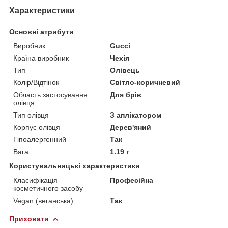
Характеристики
Основні атрибути
Виробник
Gucci
Країна виробник
Чехія
Тип
Олівець
Колір/Відтінок
Світло-коричневий
Область застосування
Для брів
олівця
Тип олівця
З аплікатором
Корпус олівця
Дерев'яний
Гіпоалергенний
Так
Вага
1.19 г
Користувальницькі характеристики
Класифікація
Професійна
косметичного засобу
Vegan (веганська)
Так
Приховати