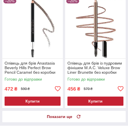
–20%
–20%
Олівець для брів Anastasia
Олівець для брів із пудровим
Beverly Hills Perfect Brow
фінішем M.A.C. Veluxe Brow
Pencil Caramel без коробки
Liner Brunette без коробки
0.85 г
1.19 г
Готово до відправки
Готово до відправки
472
456
₴
₴
590 ₴
570 ₴
Купити
Купити
Показати ще