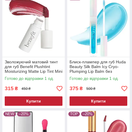
Зволожуючий матовий тинт
Блиск-плампер для губ Huda
для губ Benefit Plushtint
Beauty Silk Balm Icy Cryo-
Moisturizing Matte Lip Tint Mini
Plumping Lip Balm без
26 Quilty Pleasure 2 мл
коробки 3.9 мл
Готово до відправки 1 од.
Готово до відправки 1 од.
315
375
₴
₴
450 ₴
500 ₴
Купити
Купити
NEW
–20%
TOP
–20%