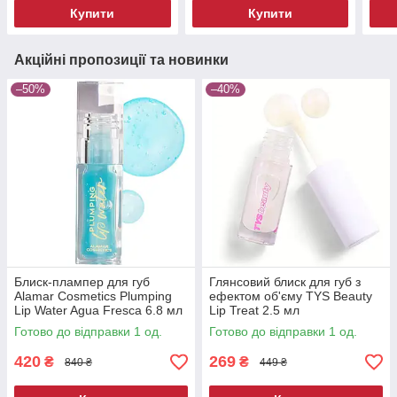
Купити
Купити
Акційні пропозиції та новинки
–50%
–40%
Блиск-плампер для губ
Глянсовий блиск для губ з
Alamar Cosmetics Plumping
ефектом об'єму TYS Beauty
Lip Water Agua Fresca 6.8 мл
Lip Treat 2.5 мл
Готово до відправки 1 од.
Готово до відправки 1 од.
420
269
₴
₴
840 ₴
449 ₴