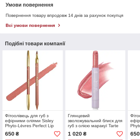
Умови повернення
Повернення товару впродовж 14 днів за рахунок покупця
Всі умови повернення
Подібні товари компанії
Фітоолівець для губ з
Глянцевий
Фіто
ефірними оліями Sisley
зволожувальний блиск для
ефір
Phyto-Lèvres Perfect Lip
губ з олією маракуї Tarte
Phyt
Pencil Nude без коробки
Maracuja Juicy Lip Vinyl
Penc
650
1 020
650
₴
₴
1.2 г
Shimmering Rose 2.7 г
коро