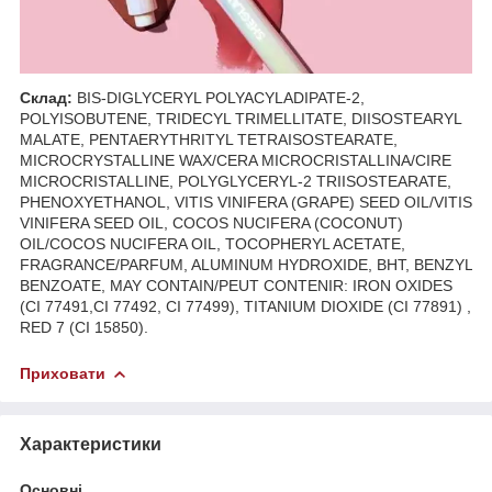
Склад:
BIS-DIGLYCERYL POLYACYLADIPATE-2,
POLYISOBUTENE, TRIDECYL TRIMELLITATE, DIISOSTEARYL
MALATE, PENTAERYTHRITYL TETRAISOSTEARATE,
MICROCRYSTALLINE WAX/CERA MICROCRISTALLINA/CIRE
MICROCRISTALLINE, POLYGLYCERYL-2 TRIISOSTEARATE,
PHENOXYETHANOL, VITIS VINIFERA (GRAPE) SEED OIL/VITIS
VINIFERA SEED OIL, COCOS NUCIFERA (COCONUT)
OIL/COCOS NUCIFERA OIL, TOCOPHERYL ACETATE,
FRAGRANCE/PARFUM, ALUMINUM HYDROXIDE, BHT, BENZYL
BENZOATE, MAY CONTAIN/PEUT CONTENIR: IRON OXIDES
(CI 77491,CI 77492, CI 77499), TITANIUM DIOXIDE (CI 77891) ,
RED 7 (CI 15850).
Приховати
Характеристики
Основні