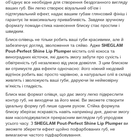
об'єднує все необхідне для створення бездоганного вигляду
ваших губ. Він легко створює візуальний об'єм і
підтягувальний ефект, надає вашим губам глянсовий фініш і
гарантує їм максимальну привабливість. Завдяки зручному
формату помади-стика нанесення блиску стає простим і
швидким.
Блиск-олівець не тільки робить ваші губи красивими, але й
забезпечує догляд, зволоження та сяйво. Адже
SHEGLAM
Pout-Perfect Shine Lip Plumper
містить олії кокоса та
виноградних кісточок, які дають змогу забути про сухість і
обвітреність губ незалежно від умов довкілля. З цим блиском
ви отримуєте два ефекти одночасно: його ніжний нюдовий
відтінок робить вас просто чарівною, а натуральні олії в складі
живлять і зволожують ваші губи, даруючи їм неймовірну
м'якість і гладкість.
Блиск має формат олівця, що дає змогу легко підкреслити
контур губ, не виходячи за його межі. Ви зможете створити
ідеальну форму губ лише одним рухом. Стійка формула
блиску зберігає яскравість навіть наприкінці дня, даючи змогу
вам насолоджуватися прекрасним виглядом губ упродовж
усього часу. З
SHEGLAM Pout-Perfect Shine Lip Plumper
ви
зможете зберегти ефект щойно пофарбованих губ, не
вимагаючи частого підфарбовування.