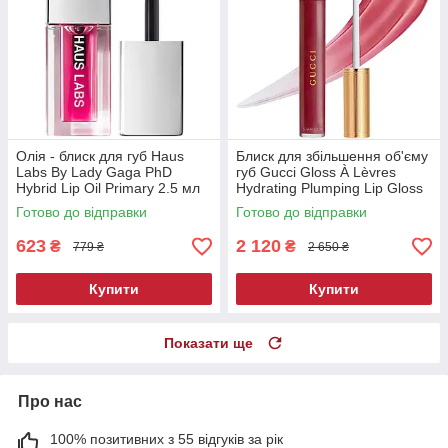
Олія - блиск для губ Haus
Блиск для збільшення об'єму
Labs By Lady Gaga PhD
губ Gucci Gloss À Lèvres
Hybrid Lip Oil Primary 2.5 мл
Hydrating Plumping Lip Gloss
509 Rosso Ancora 6.5 мл
Готово до відправки
Готово до відправки
623
2 120
₴
₴
779 ₴
2 650 ₴
Купити
Купити
Показати ще
Про нас
100% позитивних з 55 відгуків за рік