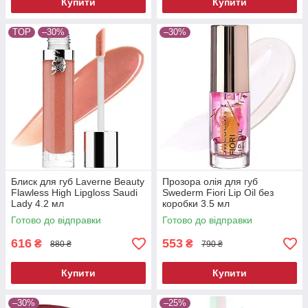
Купити
Купити
TOP
–30%
–30%
Блиск для губ Laverne Beauty
Прозора олія для губ
Flawless High Lipgloss Saudi
Swederm Fiori Lip Oil без
Lady 4.2 мл
коробки 3.5 мл
Готово до відправки
Готово до відправки
616
553
₴
₴
880 ₴
790 ₴
Купити
Купити
–30%
–25%