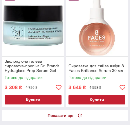
Зволожуюча гелева
сироватка-препінг Dr. Brandt
Сироватка для сяйва шкіри 8
Hydraglass Prep Serum Gel
Faces Brilliance Serum 30 мл
30 мл
Готово до відправки
Готово до відправки
3 308
3 646
₴
₴
4 726 ₴
4 558 ₴
Купити
Купити
Показати ще