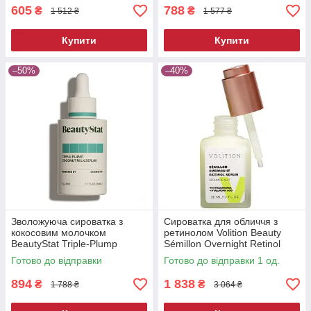
605
788
₴
₴
1 512 ₴
1 577 ₴
Купити
Купити
–50%
–40%
Зволожуюча сироватка з
Сироватка для обличчя з
кокосовим молочком
ретинолом Volition Beauty
BeautyStat Triple-Plump
Sémillon Overnight Retinol
Coconut Milk Serum 50 мл
Serum Niacinamide Hyaluronic
Готово до відправки
Готово до відправки 1 од.
Acid 35 мл
894
1 838
₴
₴
1 788 ₴
3 064 ₴