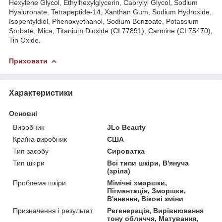
Hexylene Glycol, Ethylhexylglycerin, Caprylyl Glycol, Sodium
Hyaluronate, Tetrapeptide-14, Xanthan Gum, Sodium Hydroxide,
Isopentyldiol, Phenoxyethanol, Sodium Benzoate, Potassium
Sorbate, Mica, Titanium Dioxide (CI 77891), Carmine (CI 75470),
Tin Oxide.
Приховати
Характеристики
Основні
Виробник
JLo Beauty
Країна виробник
США
Тип засобу
Сироватка
Тип шкіри
Всі типи шкіри, В'януча
(зріла)
Проблема шкіри
Мімічні зморшки,
Пігментація, Зморшки,
В'янення, Вікові зміни
Призначення і результат
Регенерація, Вирівнювання
тону обличчя, Матування,