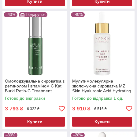
Купити
Купити
–40%
Подарунок
–40%
Омолоджувальна сироватка з
Мультимолекулярна
ретинолом і вітаміном C Kat
зволожуюча сироватка MZ
Burki Retin-C Treatment
Skin Hyaluronic Acid Hydrating
Complex 30 мл
Serum 30 мл
Готово до відправки
Готово до відправки 1 од.
3 793
3 910
₴
₴
6 322 ₴
6 516 ₴
Купити
Купити
–30%
–20%