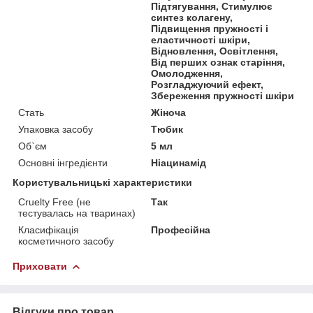
Підтягування, Стимулює
синтез колагену,
Підвищення пружності і
еластичності шкіри,
Відновлення, Освітлення,
Від перших ознак старіння,
Омолодження,
Розгладжуючий ефект,
Збереження пружності шкіри
Стать
Жіноча
Упаковка засобу
Тюбик
Об`єм
5 мл
Основні інгредієнти
Ніацинамід
Користувальницькі характеристики
Cruelty Free (не
Так
тестувалась на тваринах)
Класифікація
Професійна
косметичного засобу
Приховати
Відгуки про товар