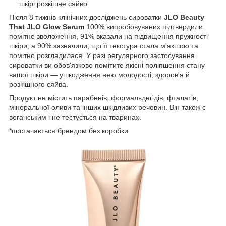
шкірі розкішне сяйво.
Після 8 тижнів клінічних досліджень сироватки
JLO Beauty
That JLO Glow Serum
100% випробовуваних підтвердили
помітне зволоження, 91% вказали на підвищення пружності
шкіри, а 90% зазначили, що її текстура стала м'якшою та
помітно розгладилася. У разі регулярного застосування
сироватки ви обов'язково помітите якісні поліпшення стану
вашої шкіри — ушкодження нею молодості, здоров'я й
розкішного сяйва.
Продукт не містить парабенів, формальдегідів, фталатів,
мінеральної оливи та інших шкідливих речовин. Він також є
веганським і не тестується на тваринах.
*постачається брендом без коробки