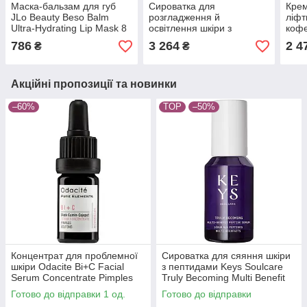
Маска-бальзам для губ
Сироватка для
Крем
JLo Beauty Beso Balm
розгладження й
ліфт
Ultra-Hydrating Lip Mask 8
освітлення шкіри з
кофе
мл
ніацинамідом JLo Beauty
Smoo
786
3 264
2 4
₴
₴
That Jlo Glow Serum без
Body
коробки 30 мл
Акційні пропозиції та новинки
–60%
TOP
–50%
Концентрат для проблемної
Сироватка для сяяння шкіри
шкіри Odacite Bi+C Facial
з пептидами Keys Soulcare
Serum Concentrate Pimples
Truly Becoming Multi Benefit
Boutons 5 мл
Peptide Serum 30 мл
Готово до відправки 1 од.
Готово до відправки