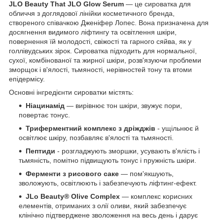
JLO Beauty That JLO Glow Serum
— це сироватка для
обличчя з доглядової лінійки косметичного бренда,
створеного співачкою Дженіфер Лопес. Вона призначена для
досягнення видимого ліфтингу та освітлення шкіри,
повернення їй молодості, свіжості та гарного сяйва, як у
голлівудських зірок. Сироватка підходить для нормальної,
сухої, комбінованої та жирної шкіри, розв'язуючи проблеми
зморщок і в'ялості, тьмяності, нерівностей тону та втоми
епідермісу.
Основні інгредієнти сироватки містять:
Ніацинамід
— вирівнює тон шкіри, звужує пори,
повертає тонус.
Триферментний комплекс
з дріжджів
- ущільнює й
освітлює шкіру, позбавляє в'ялості та тьмяності.
Пептиди
- розгладжують зморшки, усувають в'ялість і
тьмяність, помітно підвищують тонус і пружність шкіри.
Ферменти з рисового саке
— пом'якшують,
зволожують, освітлюють і забезпечують ліфтинг-ефект.
JLo Beauty® Olive Complex
— комплекс корисних
елементів, отриманих з олії оливи, який забезпечує
клінічно підтверджене зволоження на весь день і дарує