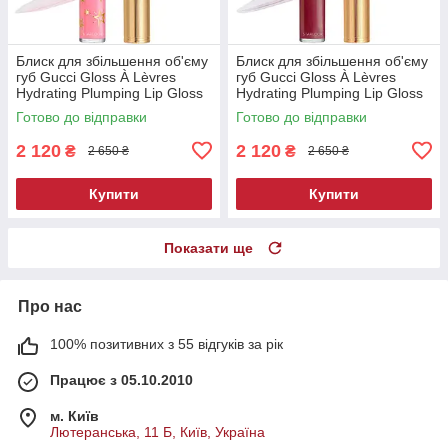
Блиск для збільшення об'єму
Блиск для збільшення об'єму
губ Gucci Gloss À Lèvres
губ Gucci Gloss À Lèvres
Hydrating Plumping Lip Gloss
Hydrating Plumping Lip Gloss
219 Bertha Pink 6 мл
509 Rosso Ancora 6.5 мл
Готово до відправки
Готово до відправки
2 120
2 120
₴
₴
2 650 ₴
2 650 ₴
Купити
Купити
Показати ще
Про нас
100% позитивних з 55 відгуків за рік
Працює з 05.10.2010
м. Київ
Лютеранська, 11 Б, Київ, Україна