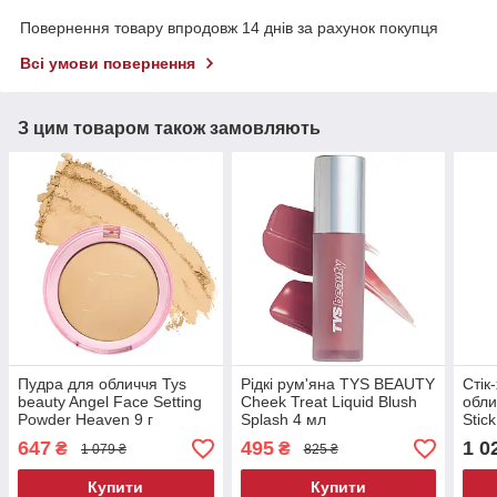
Повернення товару впродовж 14 днів за рахунок покупця
Всі умови повернення
З цим товаром також замовляють
Пудра для обличчя Tys
Рідкі рум'яна TYS BEAUTY
Стік
beauty Angel Face Setting
Cheek Treat Liquid Blush
обли
Powder Heaven 9 г
Splash 4 мл
Stick
Hone
647
495
1 0
₴
₴
1 079 ₴
825 ₴
Купити
Купити