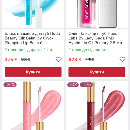
Блиск-плампер для губ Huda
Олія - блиск для губ Haus
Beauty Silk Balm Icy Cryo-
Labs By Lady Gaga PhD
Plumping Lip Balm без
Hybrid Lip Oil Primary 2.5 мл
коробки 3.9 мл
Готово до відправки 1 од.
Готово до відправки
375
623
₴
₴
500 ₴
779 ₴
Купити
Купити
–20%
TOP
–20%