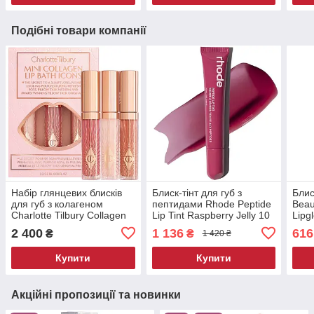
Подібні товари компанії
Набір глянцевих блисків
Блиск-тінт для губ з
Блис
для губ з колагеном
пептидами Rhode Peptide
Beau
Charlotte Tilbury Collagen
Lip Tint Raspberry Jelly 10
Lipg
Lip Bath Icons Set 3 х 2.6
мл
2 400
1 136
616
₴
₴
1 420 ₴
мл
Купити
Купити
Акційні пропозиції та новинки