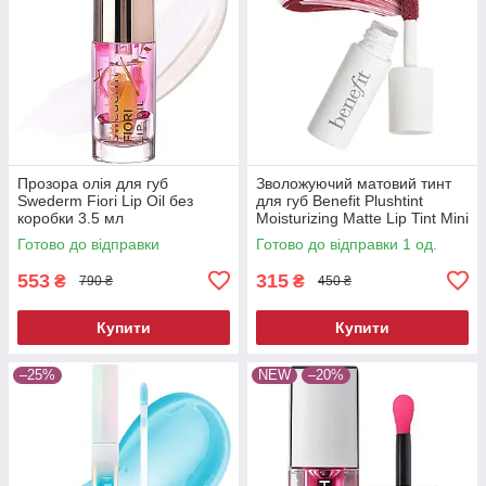
Прозора олія для губ
Зволожуючий матовий тинт
Swederm Fiori Lip Oil без
для губ Benefit Plushtint
коробки 3.5 мл
Moisturizing Matte Lip Tint Mini
26 Quilty Pleasure 2 мл
Готово до відправки
Готово до відправки 1 од.
553
315
₴
₴
790 ₴
450 ₴
Купити
Купити
–25%
NEW
–20%