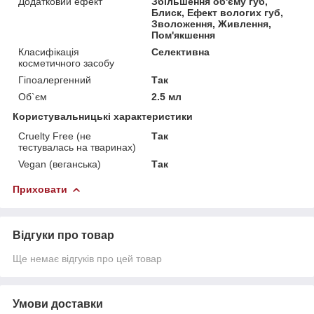
Додатковий ефект
Збільшення об'єму губ,
Блиск, Ефект вологих губ,
Зволоження, Живлення,
Пом'якшення
Класифікація
Селективна
косметичного засобу
Гіпоалергенний
Так
Об`єм
2.5 мл
Користувальницькі характеристики
Cruelty Free (не
Так
тестувалась на тваринах)
Vegan (веганська)
Так
Приховати
Відгуки про товар
Ще немає відгуків про цей товар
Умови доставки