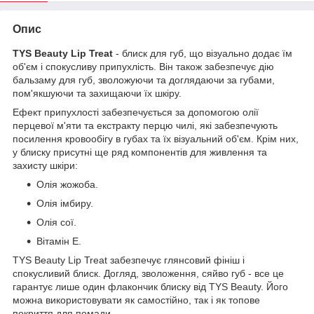
Опис
TYS Beauty Lip Treat
- блиск для губ, що візуально додає їм
об'єм і спокусливу припухлість. Він також забезпечує дію
бальзаму для губ, зволожуючи та доглядаючи за губами,
пом'якшуючи та захищаючи їх шкіру.
Ефект припухлості забезпечується за допомогою олії
перцевої м'яти та екстракту перцю чилі, які забезпечують
посилення кровообігу в губах та їх візуальний об'єм. Крім них,
у блиску присутні ще ряд компонентів для живлення та
захисту шкіри:
Олія жожоба.
Олія імбиру.
Олія сої.
Вітамін Е.
TYS Beauty Lip Treat забезпечує глянсовий фініш і
спокусливий блиск. Догляд, зволоження, сяйво губ - все це
гарантує лише один флакончик блиску від TYS Beauty. Його
можна використовувати як самостійно, так і як топове
покриття для помади.