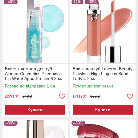
–50%
TOP
–30%
Блиск-плампер для губ
Блиск для губ Laverne Beauty
Alamar Cosmetics Plumping
Flawless High Lipgloss Saudi
Lip Water Agua Fresca 6.8 мл
Lady 4.2 мл
Готово до відправки 1 од.
Готово до відправки
420
616
₴
₴
840 ₴
880 ₴
Купити
Купити
–30%
–30%