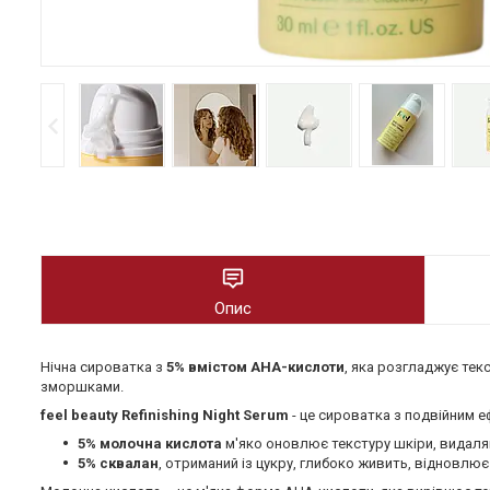
Опис
Нічна сироватка з
5% вмістом AHA-кислоти
, яка розгладжує тек
зморшками.
feel beauty Refinishing Night Serum
- це сироватка з подвійним 
5% молочна кислота
м'яко оновлює текстуру шкіри, видал
5% сквалан
, отриманий із цукру, глибоко живить, відновлю