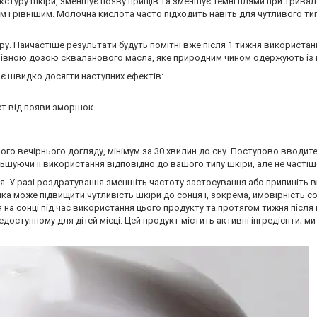
кстуру шкіри, зменшує появу прищів та зменшує темні плями при трива
і рівнішим. Молочна кислота часто підходить навіть для чутливого типу
у. Найчастіше результати будуть помітні вже після 1 тижня використан
рівною дозою скваланового масла, яке природним чином одержують із 
є швидко досягти наступних ефектів:
ст від появи зморшок.
ого вечірнього догляду, мінімум за 30 хвилин до сну. Поступово вводите
ьшуючи її використання відповідно до вашого типу шкіри, але не частіше
я. У разі роздратування зменшіть частоту застосування або припиніть 
яка може підвищити чутливість шкіри до сонця і, зокрема, ймовірність с
 на сонці під час використання цього продукту та протягом тижня після 
недоступному для дітей місці. Цей продукт містить активні інгредієнти; 