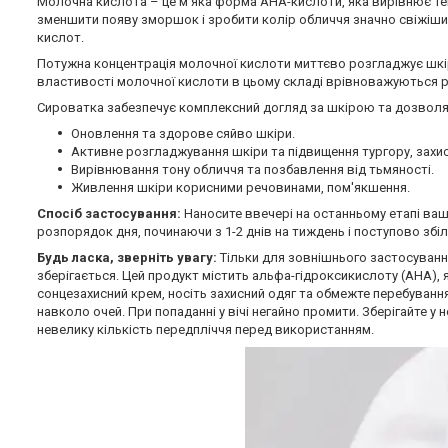
Молочна кислота – це м'яка форма AHA-кислоти, яка вирівнює те
зменшити появу зморшок і зробити колір обличчя значно свіжішим 
кислот.
Потужна концентрація молочної кислоти миттєво розгладжує шкір
властивості молочної кислоти в цьому складі врівноважуються 
Сироватка забезпечує комплексний догляд за шкірою та дозволя
Оновлення та здорове сяйво шкіри.
Активне розгладжування шкіри та підвищення тургору, захи
Вирівнювання тону обличчя та позбавлення від тьмяності.
Живлення шкіри корисними речовинами, пом'якшення.
Спосіб застосування:
Наносите ввечері на останньому етапі ваш
розпорядок дня, починаючи з 1-2 днів на тиждень і поступово збіл
Будь ласка, зверніть увагу:
Тільки для зовнішнього застосуванн
зберігається. Цей продукт містить альфа-гідроксикислоту (AHA), 
сонцезахисний крем, носіть захисний одяг та обмежте перебування
навколо очей. При попаданні у вічі негайно промити. Зберігайте у 
невелику кількість передпліччя перед використанням.