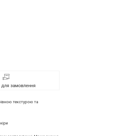
я для замовлення
ерівною текстурою та
кіри