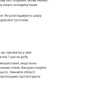
лому застосуванні. Може значно
 шкіри, на відміну інших
ня. Які розгладжують шкіру
цукрової тростини.
 цю сироватку у свій
 ніж 1 раз на добу.
використання, якщо воно
онячних опіків. Використовуйте
цього. Уникайте області
ми пропонуємо протестувати