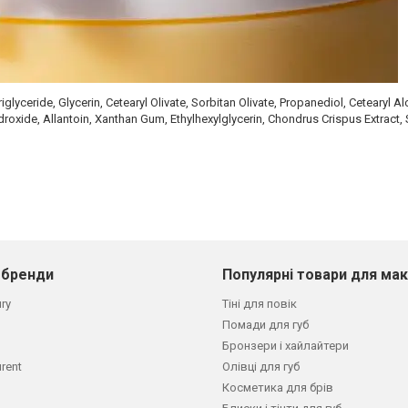
iglyceride, Glycerin, Cetearyl Olivate, Sorbitan Olivate, Propanediol, Cetearyl A
oxide, Allantoin, Xanthan Gum, Ethylhexylglycerin, Chondrus Crispus Extract,
 бренди
Популярні товари для ма
ury
Тіні для повік
Помади для губ
Бронзери і хайлайтери
urent
Олівці для губ
Косметика для брів