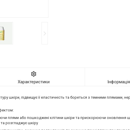
Характеристики
Інформаці
стуру шкіри, підвищує її еластичність та бореться з темними плямами, н
ефектом:
яючи плями або пошкоджені клітини шкіри та прискорюючи оновлення ш
є та розгладжує шкіру