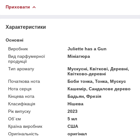
Приховати
Характеристики
Основні
Виробник
Juliette has a Gun
Вид парфумерної
Мініатюра
продукції
Тип аромату
Мускусні, Квіткові, Деревні,
Квітково-деревні
Початкова нота
Боби тонка, Тонка, Мускус
Нота серця
Кашемір, Сандалове дерево
Кінцева нота
Бадьян, Фрезія
Класифікація
Нішева
Рік випуску
2023
Об`єм
5 мл
Країна виробник
США
Оригінальність
оригінал