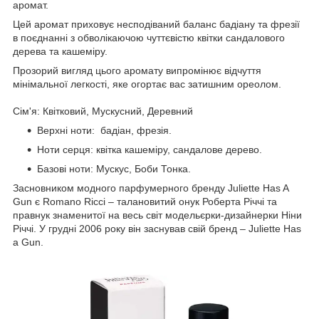
аромат.
Цей аромат приховує несподіваний баланс бадіану та фрезії
в поєднанні з обволікаючою чуттєвістю квітки сандалового
дерева та кашеміру.
Прозорий вигляд цього аромату випромінює відчуття
мінімальної легкості, яке огортає вас затишним ореолом.
Сім'я: Квітковий, Мускусний, Деревний
Верхні ноти: бадіан, фрезія.
Ноти серця: квітка кашеміру, сандалове дерево.
Базові ноти: Мускус, Боби Тонка.
Засновником модного парфумерного бренду Juliette Has A
Gun є Romano Ricci – талановитий онук Роберта Річчі та
правнук знаменитої на весь світ модельєрки-дизайнерки Ніни
Річчі. У грудні 2006 року він заснував свій бренд – Juliette Has
a Gun.