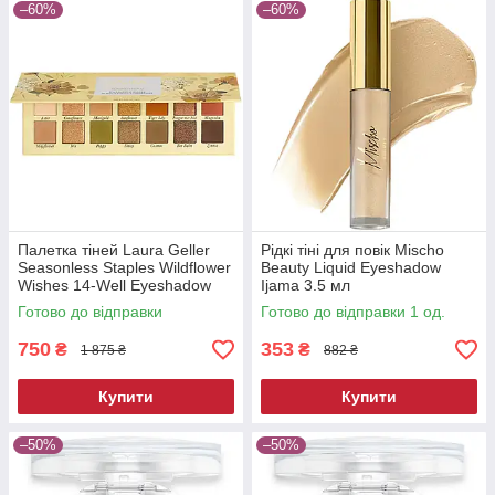
–60%
–60%
Палетка тіней Laura Geller
Рідкі тіні для повік Mischo
Seasonless Staples Wildflower
Beauty Liquid Eyeshadow
Wishes 14-Well Eyeshadow
Ijama 3.5 мл
Palette 14 г
Готово до відправки
Готово до відправки 1 од.
750
353
₴
₴
1 875 ₴
882 ₴
Купити
Купити
–50%
–50%