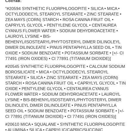
Состав:
"#20594 SYNTHETIC FLUORPHLOGOPITE • SILICA • MICA •
OCTYLDODECYL STEAROYL STEARATE • ZINC STEARATE •
ZEA MAYS (CORN) STARCH • ROSA CANINA FRUIT OIL •
CAPRYLYL GLYCOL • PENTYLENE GLYCOL • CENTAUREA
CYANUS FLOWER WATER • SODIUM DEHYDROACETATE •
LAUROYL LYSINE • BIS-
BEHENYL/ISOSTEARYL/PHYTOSTERYL DIMER DILINOLEYL
DIMER DILINOLEATE • PINUS PENTAPHYLLA SEED OIL • TIN
OXIDE • SODIUM BENZOATE • POTASSIUM SORBATE • [+/- CI
77491 (IRON OXIDES) • CI 77891 (TITANIUM DIOXIDE)]
#20545 SYNTHETIC FLUORPHLOGOPITE • CALCIUM SODIUM
BOROSILICATE • MICA • OCTYLDODECYL STEAROYL
STEARATE • SILICA • ZINC STEARATE • ZEA MAYS (CORN)
STARCH • ROSA CANINA FRUIT OIL • CAPRYLYL GLYCOL • TIN
OXIDE • PENTYLENE GLYCOL • CENTAUREA CYANUS
FLOWER WATER • SODIUM DEHYDROACETATE • LAUROYL
LYSINE • BIS-BEHENYL/ISOSTEARYL/PHYTOSTERYL DIMER
DILINOLEYL DIMER DILINOLEATE • PINUS PENTAPHYLLA
SEED OIL • SODIUM BENZOATE • POTASSIUM SORBATE • [+/-
CI 77891 (TITANIUM DIOXIDE) • CI 77491 (IRON OXIDES)]
#20610 MICA • SQUALANE • SYNTHETIC FLUORPHLOGOPITE
• ALUMINA • SILICA • CAPRYLIC/CAPRIC/SUCCINIC