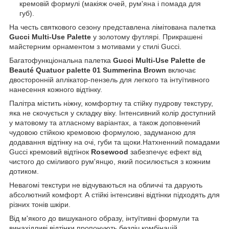
кремовій формулі (макіяж очей, рум'яна і помада для
губ).
На честь святкового сезону представлена ​​лімітована палетка
Gucci Multi-Use Palette
у золотому футлярі. Прикрашені
майстерним орнаментом з мотивами у стилі Gucci.
Багатофункціональна палетка
Gucci Multi-Use Palette de
Beauté Quatuor palette 01 Summerina Brown
включає
двосторонній аплікатор-пензель для легкого та інтуїтивного
нанесення кожного відтінку.
Палітра містить ніжну, комфортну та стійку пудрову текстуру,
яка не скочується у складку віку. Інтенсивний колір доступний
у матовому та атласному варіантах, а також доповнений
чудовою стійкою кремовою формулою, задуманою для
додавання відтінку на очі, губи та щоки.Натхненний помадами
Gucci кремовий відтінок
Rosewood
забезпечує ефект від
чистого до сміливого рум'янцю, який посилюється з кожним
дотиком.
Невагомі текстури не відчуваються на обличчі та дарують
абсолютний комфорт. А стійкі інтенсивні відтінки підходять для
різних тонів шкіри.
Від м'якого до вишуканого образу, інтуїтивні формули та
винахідливі відтінки пропонують безліч комбінацій.