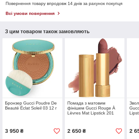
Повернення товару впродовж 14 днів за рахунок покупця
Всі умови повернення
З цим товаром також замовляють
Бронзер Gucci Poudre De
Помада з матовим
Зво
Beauté Éclat Soleil 03 12 г
фінішем Gucci Rouge À
Gucc
Lèvres Mat Lipstick 201
Lips
The Painted Veil 3.5 г
Rose
3 950
2 650
2 6
₴
₴