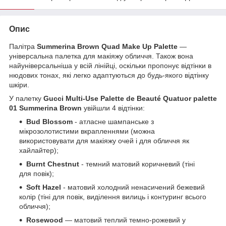
Опис
Палітра
Summerina Brown Quad Make Up Palette
—
універсальна палетка для макіяжу обличчя. Також вона
найуніверсальніша у всій лінійці, оскільки пропонує відтінки в
нюдових тонах, які легко адаптуються до будь-якого відтінку
шкіри.
У палетку
Gucci Multi-Use Palette de Beauté Quatuor palette
01 Summerina Brown
увійшли 4 відтінки:
Bud Blossom
- атласне шампанське з
мікрозолотистими вкрапленнями (можна
використовувати для макіяжу очей і для обличчя як
хайлайтер);
Burnt Chestnut
- темний матовий коричневий (тіні
для повік);
Soft Hazel
- матовий холодний ненасичений бежевий
колір (тіні для повік, виділення вилиць і контуринг всього
обличчя);
Rosewood
— матовий теплий темно-рожевий у