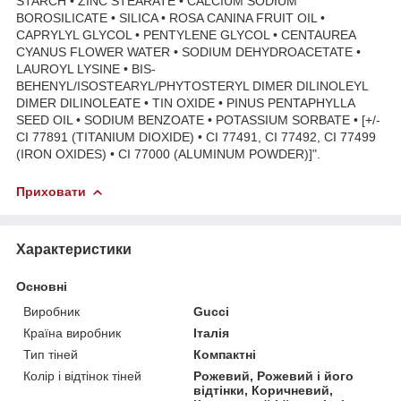
STARCH • ZINC STEARATE • CALCIUM SODIUM
BOROSILICATE • SILICA • ROSA CANINA FRUIT OIL •
CAPRYLYL GLYCOL • PENTYLENE GLYCOL • CENTAUREA
CYANUS FLOWER WATER • SODIUM DEHYDROACETATE •
LAUROYL LYSINE • BIS-
BEHENYL/ISOSTEARYL/PHYTOSTERYL DIMER DILINOLEYL
DIMER DILINOLEATE • TIN OXIDE • PINUS PENTAPHYLLA
SEED OIL • SODIUM BENZOATE • POTASSIUM SORBATE • [+/-
CI 77891 (TITANIUM DIOXIDE) • CI 77491, CI 77492, CI 77499
(IRON OXIDES) • CI 77000 (ALUMINUM POWDER)]".
Приховати
Характеристики
Основні
Виробник
Gucci
Країна виробник
Італія
Тип тіней
Компактні
Колір і відтінок тіней
Рожевий, Рожевий і його
відтінки, Коричневий,