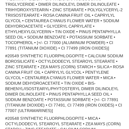
TRIGLYCERIDE • DIMER DILINOLEYL DIMER DILINOLEATE •
TRIHYDROXYSTEARIN • ZINC STEARATE • POLYGLYCERYL-2
TRIISOSTEARATE • ROSA CANINA FRUIT OIL • CAPRYLYL
GLYCOL • CENTAUREA CYANUS FLOWER WATER • SODIUM
DEHYDROACETATE • GLYCERYL CAPRYLATE •
ETHYLHEXYLGLYCERIN • TIN OXIDE • PINUS PENTAPHYLLA
SEED OIL • SODIUM BENZOATE • POTASSIUM SORBATE •
TOCOPHEROL • [+/- CI 77000 (ALUMINUM POWDER) • CI
77891 (TITANIUM DIOXIDE) • CI 77499 (IRON OXIDES)]
#20549 SYNTHETIC FLUORPHLOGOPITE • CALCIUM SODIUM
BOROSILICATE • OCTYLDODECYL STEAROYL STEARATE •
ZINC STEARATE • ZEA MAYS (CORN) STARCH • SILICA • ROSA
CANINA FRUIT OIL • CAPRYLYL GLYCOL • PENTYLENE
GLYCOL • CENTAUREA CYANUS FLOWER WATER • MICA •
SODIUM DEHYDROACETATE • TIN OXIDE • BIS-
BEHENYL/ISOSTEARYL/PHYTOSTERYL DIMER DILINOLEYL
DIMER DILINOLEATE • PINUS PENTAPHYLLA SEED OIL •
SODIUM BENZOATE • POTASSIUM SORBATE • [+/- CI 77891
(TITANIUM DIOXIDE) • CI 77491, CI 77499 (IRON OXIDES) • CI
77007 (ULTRAMARINES)]
#20548 SYNTHETIC FLUORPHLOGOPITE • MICA •
OCTYLDODECYL STEAROYL STEARATE • ZEA MAYS (CORN)