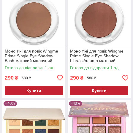
Моно тіні для повік Wingme
Моно тіні для повік Wingme
Prime Single Eye Shadow
Prime Single Eye Shadow
Bash матовий молочний
Libra's Autumn матовий
шоколад 2 г
теракота 2 г
Готово до відправки 1 од.
Готово до відправки 1 од.
290
290
₴
₴
580 ₴
580 ₴
Купити
Купити
–40%
–40%