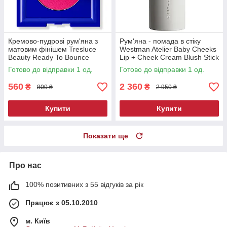
Кремово-пудрові рум'яна з
Рум'яна - помада в стіку
матовим фінішем Tresluce
Westman Atelier Baby Cheeks
Beauty Ready To Bounce
Lip + Cheek Cream Blush Stick
Cream Blush Vacation 3 г
Minette 6 г
Готово до відправки 1 од.
Готово до відправки 1 од.
560
2 360
₴
₴
800 ₴
2 950 ₴
Купити
Купити
Показати ще
Про нас
100% позитивних з 55 відгуків за рік
Працює з 05.10.2010
м. Київ