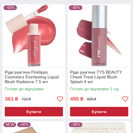
–50%
–40%
Рідкі рум'яна Pinklipps
Рідкі рум'яна TYS BEAUTY
Cosmetics Everlasting Liquid
Cheek Treat Liquid Blush
Blush Radiance 7.5 мл
Splash 4 мл
Готово до відправки
Готово до відправки 1 од.
361
495
₴
₴
722 ₴
825 ₴
Купити
Купити
NEW
–40%
–30%