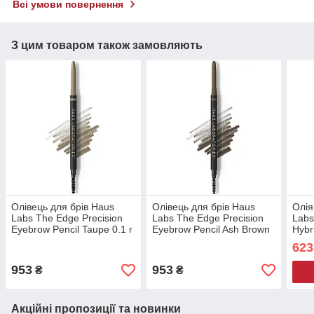
Всі умови повернення
З цим товаром також замовляють
Олівець для брів Haus
Олівець для брів Haus
Олія
Labs The Edge Precision
Labs The Edge Precision
Labs
Eyebrow Pencil Taupe 0.1 г
Eyebrow Pencil Ash Brown
Hybr
0.1 г
мл
623
953
953
₴
₴
Акційні пропозиції та новинки