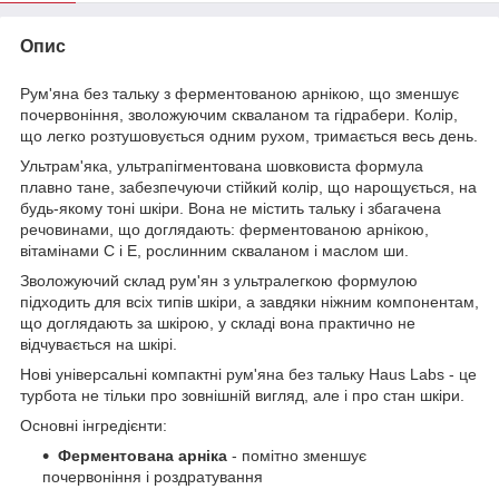
Опис
Рум'яна без тальку з ферментованою арнікою, що зменшує
почервоніння, зволожуючим скваланом та гідрабери. Колір,
що легко розтушовується одним рухом, тримається весь день.
Ультрам'яка, ультрапігментована шовковиста формула
плавно тане, забезпечуючи стійкий колір, що нарощується, на
будь-якому тоні шкіри. Вона не містить тальку і збагачена
речовинами, що доглядають: ферментованою арнікою,
вітамінами C і E, рослинним скваланом і маслом ши.
Зволожуючий склад рум'ян з ультралегкою формулою
підходить для всіх типів шкіри, а завдяки ніжним компонентам,
що доглядають за шкірою, у складі вона практично не
відчувається на шкірі.
Нові універсальні компактні рум'яна без тальку Haus Labs - це
турбота не тільки про зовнішній вигляд, але і про стан шкіри.
Основні інгредієнти:
Ферментована арніка
- помітно зменшує
почервоніння і роздратування