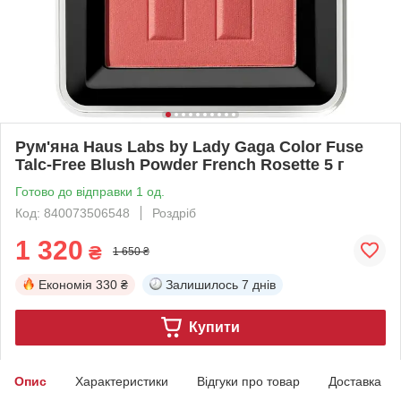
Рум'яна Haus Labs by Lady Gaga Color Fuse
Talc-Free Blush Powder French Rosette 5 г
Готово до відправки 1 од.
Код: 840073506548
Роздріб
1 320
₴
1 650 ₴
Економія
330 ₴
Залишилось
7 днів
Купити
Опис
Характеристики
Відгуки про товар
Доставка