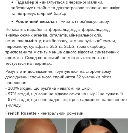
Гідраберрі
- витягується з червоної малини,
забезпечує негайне та довгострокове зволоження шкіри
та підтримує шкірний бар'єр
Рослинний сквалан
- живить і пом'якшує шкіру.
Не містять парабенів, формальдегідів, формальдегід-
вивільнюючих агентів, фталатів, мінеральної олії,
ретинілпальмітату, оксибензону, кам'яновугільної смоли,
гідрохінону, сульфатів SLS та SLES, триклокарбану,
триклозану та містить менше одного відсотка синтетичних
ароматів. Склад веганський, не містить глютен та не
тестується на тваринах.
Результати дослідження: ґрунтуються на сторонньому
дослідженні споживчого сприйняття 32 учасників після
нанесення:
- 100% згодні, що рум'яна невагомі на шкірі.
- 97% згодні, що вони не відчуваються на шкірі і не сушать її
- 97% згодні, що воно надає шкірі розгладженого наповненого
вигляду.
French Rosette
- нейтральний рожевий.