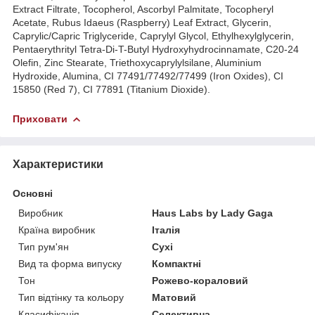
Extract Filtrate, Tocopherol, Ascorbyl Palmitate, Tocopheryl
Acetate, Rubus Idaeus (Raspberry) Leaf Extract, Glycerin,
Caprylic/Capric Triglyceride, Caprylyl Glycol, Ethylhexylglycerin,
Pentaerythrityl Tetra-Di-T-Butyl Hydroxyhydrocinnamate, C20-24
Olefin, Zinc Stearate, Triethoxycaprylylsilane, Aluminium
Hydroxide, Alumina, CI 77491/77492/77499 (Iron Oxides), CI
15850 (Red 7), CI 77891 (Titanium Dioxide).
Приховати
Характеристики
Основні
Виробник
Haus Labs by Lady Gaga
Країна виробник
Італія
Тип рум'ян
Сухі
Вид та форма випуску
Компактні
Тон
Рожево-кораловий
Тип відтінку та кольору
Матовий
Класифікація
Селективна