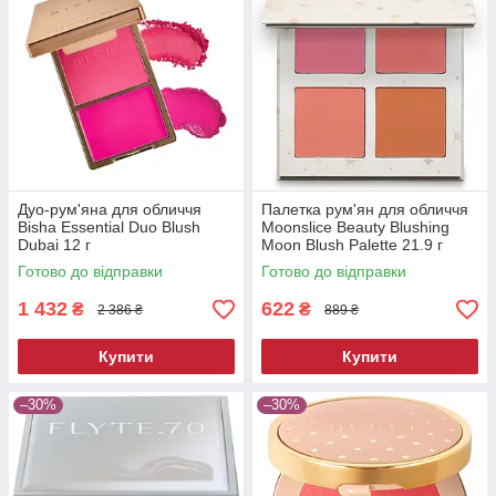
Дуо-рум'яна для обличчя
Палетка рум'ян для обличчя
Bisha Essential Duo Blush
Moonslice Beauty Blushing
Dubai 12 г
Moon Blush Palette 21.9 г
Готово до відправки
Готово до відправки
1 432
622
₴
₴
2 386 ₴
889 ₴
Купити
Купити
–30%
–30%