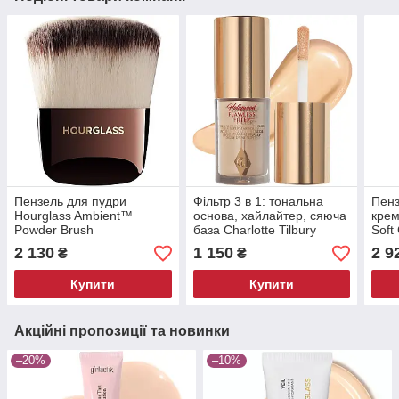
Пензель для пудри
Фільтр 3 в 1: тональна
Пенз
Hourglass Ambient™
основа, хайлайтер, сяюча
крем
Powder Brush
база Charlotte Tilbury
Soft
Hollywood Flawless Filter
Brus
2 130
1 150
2 9
₴
₴
Mini 3 Fair 5.5 мл
Купити
Купити
Акційні пропозиції та новинки
–20%
–10%