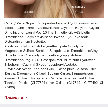
Склад:
Water/Aqua, Cyclopentasiloxane, Cyclohexasiloxane,
Isododecane, Trimethylsiloxysilicate, Glycerin, Butylene Glycol,
Dimethicone, Lauryl Peg-10 Tris(Trimethylsiloxy)Silylethyl
Dimethicone, Polymethylsilsesquioxane, 1,2-Hexanediol,
Disteardimonium Hectorite,
Acrylates/Polytrimethylsiloxymethacrylate Copolymer,
Magnesium Sulfate, Sorbitan Sesquioleate, Dimethicone/Vinyl
Dimethicone Crosspolymer, Triethoxycaprylylsilane,
Dimethicone/Peg-10/15 Crosspolymer, Aluminum Hydroxide,
Tribehenin, Caprylyl Glycol, Tocopheryl Acetate,
Ethylhexylglycerin, Xanthan Gum, Caesalpinia Spinosa Fruit
Extract, Dipropylene Glycol, Sodium Citrate, Kappaphycus
Alvarezii Extract, Tocopherol, Camellia Sinensis Leaf Extract,
Titanium Dioxide (Ci 77891), Iron Oxides (Ci 77491, Ci 77492, Ci
77499).
Приховати