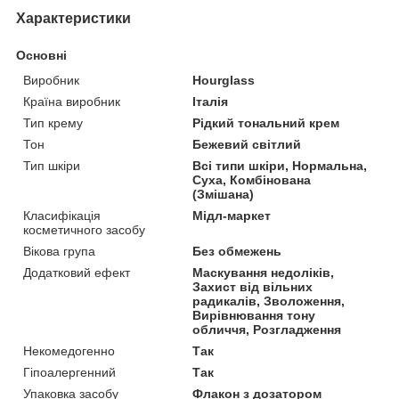
Характеристики
Основні
Виробник
Hourglass
Країна виробник
Італія
Тип крему
Рідкий тональний крем
Тон
Бежевий світлий
Тип шкіри
Всі типи шкіри, Нормальна,
Суха, Комбінована
(Змішана)
Класифікація
Мідл-маркет
косметичного засобу
Вікова група
Без обмежень
Додатковий ефект
Маскування недоліків,
Захист від вільних
радикалів, Зволоження,
Вирівнювання тону
обличчя, Розгладження
Некомедогенно
Так
Гіпоалергенний
Так
Упаковка засобу
Флакон з дозатором