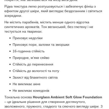
Рідка текстура легко розтушовується і забезпечує фініш з
ефектом другої шкіри, який виглядає бездоганним і світиться
зсередини.
Не містить парабенів, містить менше одного відсотка
синтетичних ароматів. Тон веганський, без глютену і не
тестується на тваринах.
Приховує недоліки
Приховує пори, заломи та зморшки
16-годинна стійкість
Природне, м'яке сяйво
Стійкість до перенесення
Стійкість до вологості та поту
Захист від блакитного світла
Не викликає акне
Не викликає комедонів
Тональна основа
Hourglass Ambient Soft Glow Foundation
– це ідеальне рішення для створення доглянутого,
зволоженого, пружного, гладкого та сяючого вигляду шкіри. З