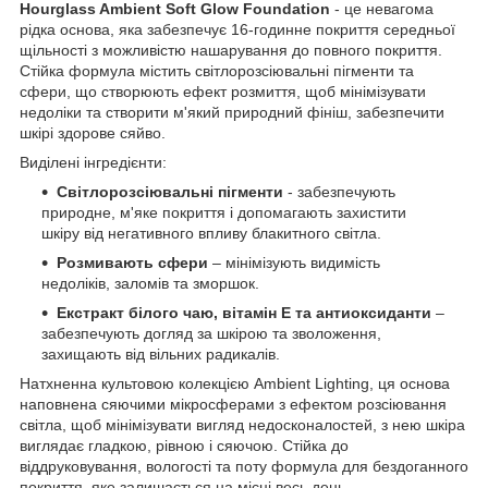
Hourglass Ambient Soft Glow Foundation
- це невагома
рідка основа, яка забезпечує 16-годинне покриття середньої
щільності з можливістю нашарування до повного покриття.
Стійка формула містить світлорозсіювальні пігменти та
сфери, що створюють ефект розмиття, щоб мінімізувати
недоліки та створити м'який природний фініш, забезпечити
шкірі здорове сяйво.
Виділені інгредієнти:
Світлорозсіювальні пігменти
- забезпечують
природне, м'яке покриття і допомагають захистити
шкіру від негативного впливу блакитного світла.
Розмивають сфери
– мінімізують видимість
недоліків, заломів та зморшок.
Екстракт білого чаю, вітамін Е та антиоксиданти
–
забезпечують догляд за шкірою та зволоження,
захищають від вільних радикалів.
Натхненна культовою колекцією Ambient Lighting, ця основа
наповнена сяючими мікросферами з ефектом розсіювання
світла, щоб мінімізувати вигляд недосконалостей, з нею шкіра
виглядає гладкою, рівною і сяючою. Стійка до
віддруковування, вологості та поту формула для бездоганного
покриття, яке залишається на місці весь день.