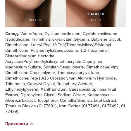
Склад:
Water/Aqua, Cyclopentasiloxane, Cyclohexasiloxane,
Isododecane, Trimethylsiloxysilicate, Glycerin, Butylene Glycol,
Dimethicone, Lauryl Peg-10 Tris(Trimethylsiloxy)Silylethyl
Dimethicone, Polymethylsilsesquioxane, 1,2-Hexanediol,
Disteardimonium Hectorite,
Acrylates/Polytrimethylsiloxymethacrylate Copolymer,
Magnesium Sulfate, Sorbitan Sesquioleate, Dimethicone/Vinyl
Dimethicone Crosspolymer, Triethoxycaprylylsilane,
Dimethicone/Peg-10/15 Crosspolymer, Aluminum Hydroxide,
Tribehenin, Caprylyl Glycol, Tocopheryl Acetate,
Ethylhexylglycerin, Xanthan Gum, Caesalpinia Spinosa Fruit
Extract, Dipropylene Glycol, Sodium Citrate, Kappaphycus
Alvarezii Extract, Tocopherol, Camellia Sinensis Leaf Extract,
Titanium Dioxide (Ci 77891), Iron Oxides (Ci 77491, Ci 77492, Ci
77499).
Приховати