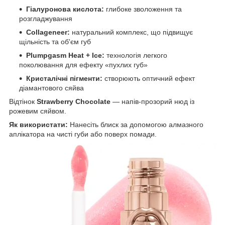
Гіалуронова кислота:
глибоке зволоження та
розгладжування
Collageneer:
натуральний комплекс, що підвищує
щільність та об'єм губ
Plumpgasm Heat + Ice:
технологія легкого
поколювання для ефекту «пухлих губ»
Кристалічні пігменти:
створюють оптичний ефект
діамантового сяйва
Відтінок
Strawberry Chocolate
— напів-прозорий нюд із
рожевим сяйвом.
Як використати:
Нанесіть блиск за допомогою алмазного
аплікатора на чисті губи або поверх помади.