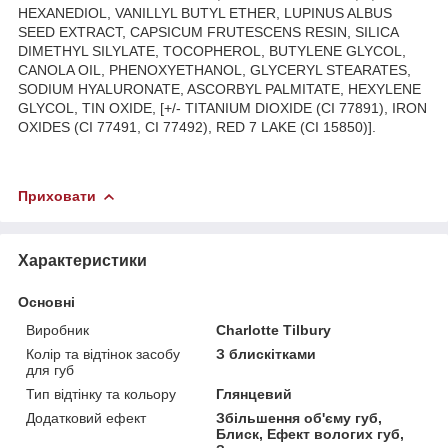
HEXANEDIOL, VANILLYL BUTYL ETHER, LUPINUS ALBUS
SEED EXTRACT, CAPSICUM FRUTESCENS RESIN, SILICA
DIMETHYL SILYLATE, TOCOPHEROL, BUTYLENE GLYCOL,
CANOLA OIL, PHENOXYETHANOL, GLYCERYL STEARATES,
SODIUM HYALURONATE, ASCORBYL PALMITATE, HEXYLENE
GLYCOL, TIN OXIDE, [+/- TITANIUM DIOXIDE (CI 77891), IRON
OXIDES (CI 77491, CI 77492), RED 7 LAKE (CI 15850)].
Приховати
Характеристики
Основні
Виробник
Charlotte Tilbury
Колір та відтінок засобу
З блискітками
для губ
Тип відтінку та кольору
Глянцевий
Додатковий ефект
Збільшення об'єму губ,
Блиск, Ефект вологих губ,