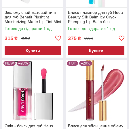
Зволожуючий матовий тинт
Блиск-плампер для губ Huda
для губ Benefit Plushtint
Beauty Silk Balm Icy Cryo-
Moisturizing Matte Lip Tint Mini
Plumping Lip Balm без
26 Quilty Pleasure 2 мл
коробки 3.9 мл
Готово до відправки 1 од.
Готово до відправки 1 од.
315
375
₴
₴
450 ₴
500 ₴
Купити
Купити
NEW
–20%
TOP
–20%
Олія - блиск для губ Haus
Блиск для збільшення об'єму