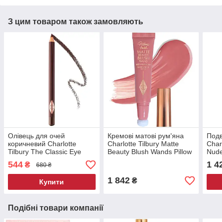
З цим товаром також замовляють
Олівець для очей
Кремові матові рум'яна
Подв
коричневий Charlotte
Charlotte Tilbury Matte
Char
Tilbury The Classic Eye
Beauty Blush Wands Pillow
Nude
Powder Pencil Classic
Talk 12 мл
Duo 
544
1 4
₴
680 ₴
Brown без коробки 1.1 г
без 
1 842
₴
Купити
Подібні товари компанії