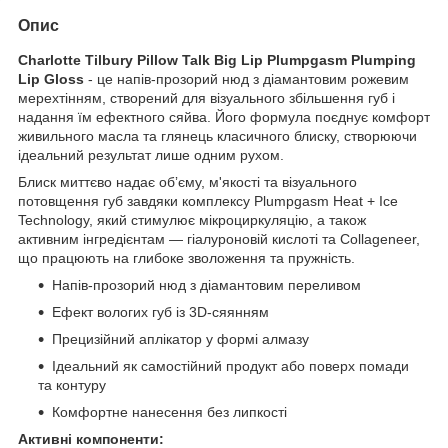
Опис
Charlotte Tilbury Pillow Talk Big Lip Plumpgasm Plumping
Lip Gloss
- це напів-прозорий нюд з діамантовим рожевим
мерехтінням, створений для візуального збільшення губ і
надання їм ефектного сяйва. Його формула поєднує комфорт
живильного масла та глянець класичного блиску, створюючи
ідеальний результат лише одним рухом.
Блиск миттєво надає обʼєму, м'якості та візуального
потовщення губ завдяки комплексу Plumpgasm Heat + Ice
Technology, який стимулює мікроциркуляцію, а також
активним інгредієнтам — гіалуроновій кислоті та Collageneer,
що працюють на глибоке зволоження та пружність.
Напів-прозорий нюд з діамантовим переливом
Ефект вологих губ із 3D-сяянням
Прецизійний аплікатор у формі алмазу
Ідеальний як самостійний продукт або поверх помади
та контуру
Комфортне нанесення без липкості
Активні компоненти: