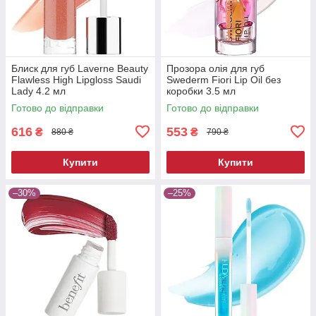
Блиск для губ Laverne Beauty
Прозора олія для губ
Flawless High Lipgloss Saudi
Swederm Fiori Lip Oil без
Lady 4.2 мл
коробки 3.5 мл
Готово до відправки
Готово до відправки
616
553
₴
₴
880 ₴
790 ₴
Купити
Купити
–30%
–25%