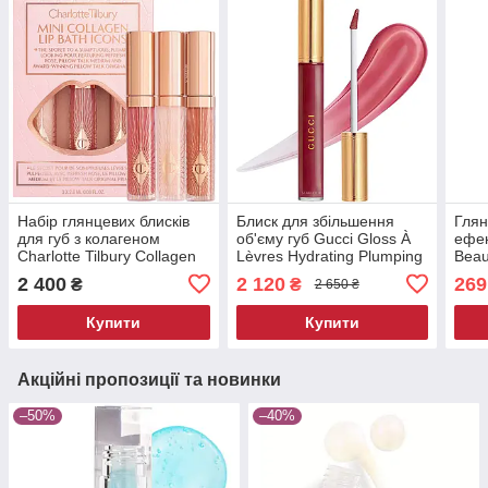
Набір глянцевих блисків
Блиск для збільшення
Глян
для губ з колагеном
об'єму губ Gucci Gloss À
ефек
Charlotte Tilbury Collagen
Lèvres Hydrating Plumping
Beau
Lip Bath Icons Set 3 х 2.6
Lip Gloss 509 Rosso
2 400
2 120
269
₴
₴
2 650 ₴
мл
Ancora 6.5 мл
Купити
Купити
Акційні пропозиції та новинки
–50%
–40%