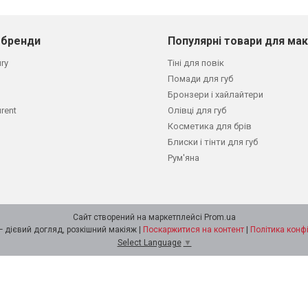
 бренди
Популярні товари для ма
ury
Тіні для повік
Помади для губ
Бронзери і хайлайтери
urent
Олівці для губ
Косметика для брів
Блиски і тінти для губ
Рум'яна
Сайт створений на маркетплейсі
Prom.ua
STARLOOK — дієвий догляд, розкішний макіяж |
Поскаржитися на контент
|
Політика конф
Select Language
▼