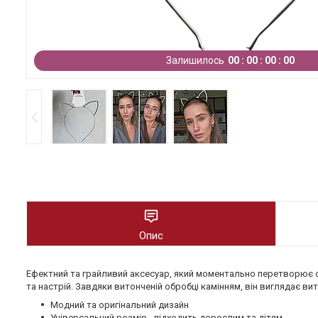
Залишилось
0
0
0
0
0
0
0
0
Опис
Ефектний та грайливий аксесуар, який моментально перетворює обр
та настрій. Завдяки витонченій обробці камінням, він виглядає ви
Модний та оригінальний дизайн
Універсальний розмір - підходить дорослим та дітям