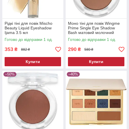
Рідкі тіні для повік Mischo
Моно тіні для повік Wingme
Beauty Liquid Eyeshadow
Prime Single Eye Shadow
Ijama 3.5 мл
Bash матовий молочний
шоколад 2 г
Готово до відправки 1 од.
Готово до відправки 1 од.
353
290
₴
₴
882 ₴
580 ₴
Купити
Купити
–50%
–40%