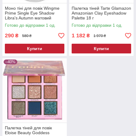
Моно тіні для повік Wingme
Палетка тіней Tarte Glamazon
Prime Single Eye Shadow
Amazonian Clay Eyeshadow
Libra's Autumn матовий
Palette 18 г
теракота 2 г
Готово до відправки 1 од.
Готово до відправки 1 од.
290
1 182
₴
₴
580 ₴
1 970 ₴
Купити
Купити
–40%
Палетка тіней для повік
Eloise Beauty Goddess