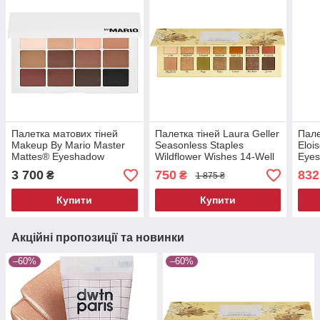
Палетка матових тіней
Палетка тіней Laura Geller
Пале
Makeup By Mario Master
Seasonless Staples
Eloi
Mattes® Eyeshadow
Wildflower Wishes 14-Well
Eyes
Palette The Original 12 г
Eyeshadow Palette 14 г
3 700
750
832
₴
₴
1 875 ₴
Купити
Купити
Акційні пропозиції та новинки
–60%
–60%