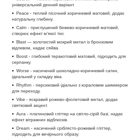
універсальний денний варіант.
Peace - теплий пісочний коричневий матовий, додає
натуральну глибину.
Calm - приглушений бежево-коричневий матовий,
створює ефект м'якої тіні.
Blast — золотистий мокрий метал із бронзовим
відливом, надає сяйва.
Boost - глибокий теракотовий матовий, підходить для
серпанку.
Worse - насичений шоколадно-коричневий сатин,
ідеальний у складку віка.
Rhythm - персиковий ідіально з кораловим шиммером
для переходу.
Vibe - яскравий рожево-фіолетовий метал, додає
святковий акцент.
Aura - платиновий гліттер на світло-сірій базі, надає
ефект вітражних відблисків.
Dream - насичений сріблясто-рожевий гліттер,
підходить для вечірнього образу.