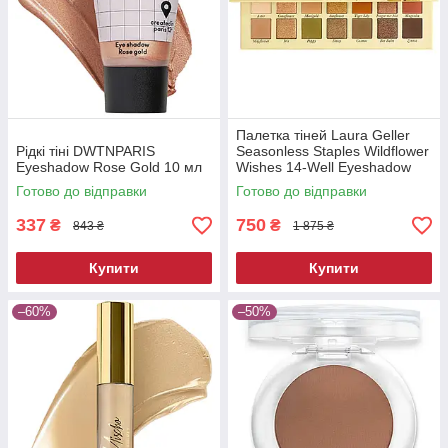
Палетка тіней Laura Geller
Рідкі тіні DWTNPARIS
Seasonless Staples Wildflower
Eyeshadow Rose Gold 10 мл
Wishes 14-Well Eyeshadow
Palette 14 г
Готово до відправки
Готово до відправки
337
750
₴
₴
843 ₴
1 875 ₴
Купити
Купити
–60%
–50%