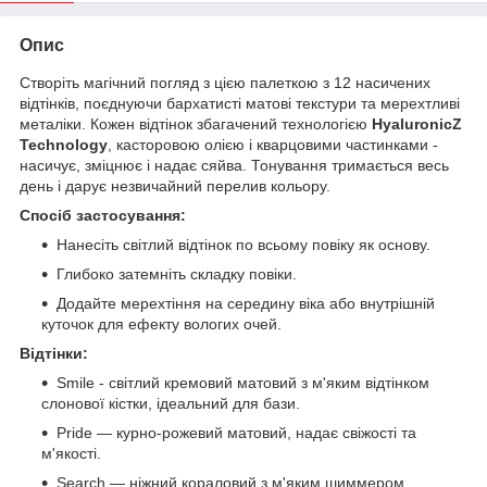
Опис
Створіть магічний погляд з цією палеткою з 12 насичених
відтінків, поєднуючи бархатисті матові текстури та мерехтливі
металіки. Кожен відтінок збагачений технологією
HyaluronicZ
Technology
, касторовою олією і кварцовими частинками -
насичує, зміцнює і надає сяйва. Тонування тримається весь
день і дарує незвичайний перелив кольору.
Спосіб застосування:
Нанесіть світлий відтінок по всьому повіку як основу.
Глибоко затемніть складку повіки.
Додайте мерехтіння на середину віка або внутрішній
куточок для ефекту вологих очей.
Відтінки:
Smile - світлий кремовий матовий з м'яким відтінком
слонової кістки, ідеальний для бази.
Pride — курно-рожевий матовий, надає свіжості та
м'якості.
Search — ніжний кораловий з м'яким шиммером,