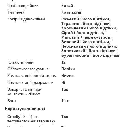
Країна виробник
Китай
Тип тіней
Компактні
Колір і відтінок тіней
Рожевий і його відтінки,
Теракота і його відтінки,
Коричневий і його відтінки,
Сірий і його відтінки,
Матовий + перламутрові,
Бежевий і його відтінки,
Персиковий і його відтінки,
Золотистий і його відтінки,
Бурштиновий і його відтінки
Кількість тіней
12
Область застосування
Повіки
Комплектація аплікатором
Немає
Комплектація дзеркалом
Ні
Використання при
Так
контактних лінзах
Вага
14 г
Користувальницькі
Cruelty Free (не
Так
тестувалась на тваринах)