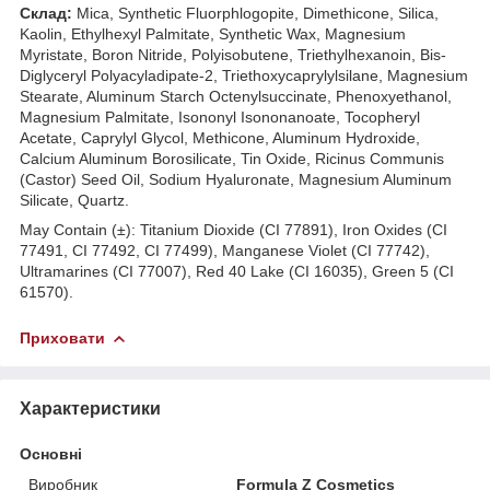
Склад:
Mica, Synthetic Fluorphlogopite, Dimethicone, Silica,
Kaolin, Ethylhexyl Palmitate, Synthetic Wax, Magnesium
Myristate, Boron Nitride, Polyisobutene, Triethylhexanoin, Bis-
Diglyceryl Polyacyladipate-2, Triethoxycaprylylsilane, Magnesium
Stearate, Aluminum Starch Octenylsuccinate, Phenoxyethanol,
Magnesium Palmitate, Isononyl Isononanoate, Tocopheryl
Acetate, Caprylyl Glycol, Methicone, Aluminum Hydroxide,
Calcium Aluminum Borosilicate, Tin Oxide, Ricinus Communis
(Castor) Seed Oil, Sodium Hyaluronate, Magnesium Aluminum
Silicate, Quartz.
May Contain (±): Titanium Dioxide (CI 77891), Iron Oxides (CI
77491, CI 77492, CI 77499), Manganese Violet (CI 77742),
Ultramarines (CI 77007), Red 40 Lake (CI 16035), Green 5 (CI
61570).
Приховати
Характеристики
Основні
Виробник
Formula Z Cosmetics