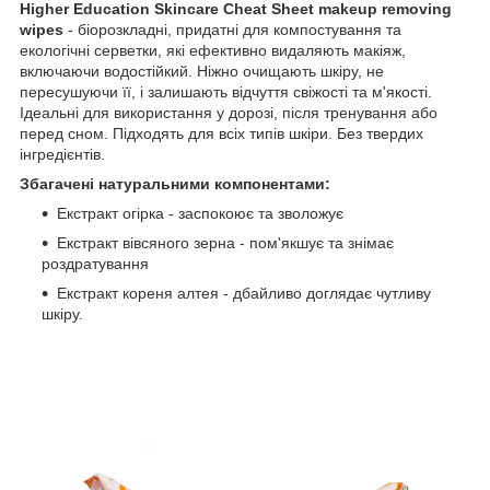
Higher Education Skincare Cheat Sheet makeup removing
wipes
- біорозкладні, придатні для компостування та
екологічні серветки, які ефективно видаляють макіяж,
включаючи водостійкий. Ніжно очищають шкіру, не
пересушуючи її, і залишають відчуття свіжості та м'якості.
Ідеальні для використання у дорозі, після тренування або
перед сном. Підходять для всіх типів шкіри. Без твердих
інгредієнтів.
Збагачені натуральними компонентами:
Екстракт огірка - заспокоює та зволожує
Екстракт вівсяного зерна - пом'якшує та знімає
роздратування
Екстракт кореня алтея - дбайливо доглядає чутливу
шкіру.