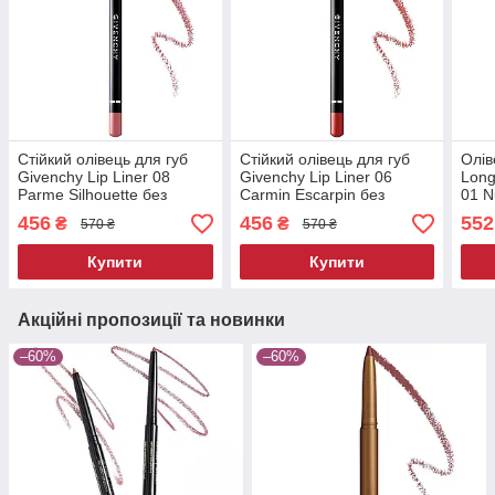
Стійкий олівець для губ
Стійкий олівець для губ
Олів
Givenchy Lip Liner 08
Givenchy Lip Liner 06
Long
Parme Silhouette без
Carmin Escarpin без
01 N
коробки 1.1 г
коробки 1.1 г
г
456
456
552
₴
₴
570 ₴
570 ₴
Купити
Купити
Акційні пропозиції та новинки
–60%
–60%