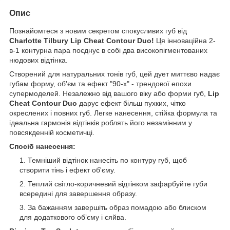
Опис
Познайомтеся з новим секретом спокусливих губ від
Charlotte Tilbury Lip Cheat Contour Duo!
Ця інноваційна 2-
в-1 контурна пара поєднує в собі два високопігментованих
нюдових відтінка.
Створений для натуральних тонів губ, цей дует миттєво надає
губам форму, об'єм та ефект "90-х" - трендової епохи
супермоделей. Незалежно від вашого віку або форми губ,
Lip
Cheat Contour Duo
дарує ефект більш пухких, чітко
окреслених і повних губ. Легке нанесення, стійка формула та
ідеальна гармонія відтінків роблять його незамінним у
повсякденній косметичці.
Спосіб нанесення:
Темніший відтінок нанесіть по контуру губ, щоб
створити тінь і ефект об'єму.
Теплий світло-коричневий відтінком зафарбуйте губи
всередині для завершення образу.
За бажанням завершіть образ помадою або блиском
для додаткового обʼєму і сяйва.