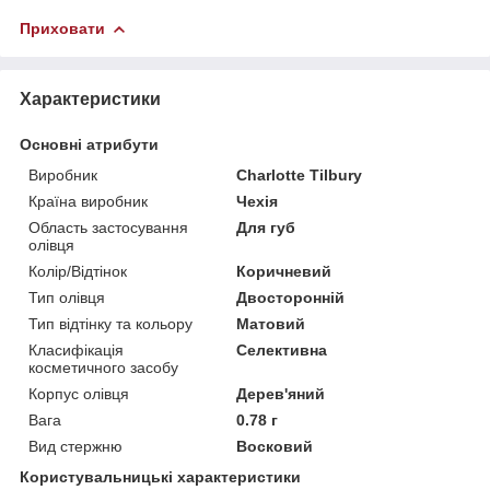
Приховати
Характеристики
Основні атрибути
Виробник
Charlotte Tilbury
Країна виробник
Чехія
Область застосування
Для губ
олівця
Колір/Відтінок
Коричневий
Тип олівця
Двосторонній
Тип відтінку та кольору
Матовий
Класифікація
Селективна
косметичного засобу
Корпус олівця
Дерев'яний
Вага
0.78 г
Вид стержню
Восковий
Користувальницькі характеристики