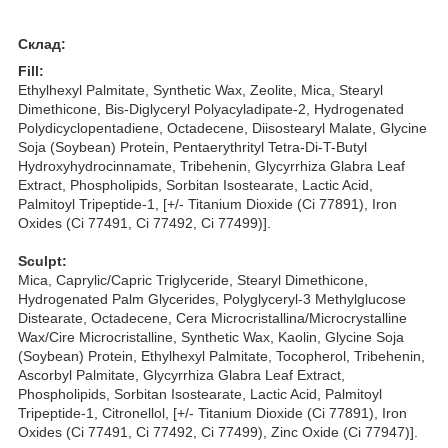
Склад:
Fill:
Ethylhexyl Palmitate, Synthetic Wax, Zeolite, Mica, Stearyl
Dimethicone, Bis-Diglyceryl Polyacyladipate-2, Hydrogenated
Polydicyclopentadiene, Octadecene, Diisostearyl Malate, Glycine
Soja (Soybean) Protein, Pentaerythrityl Tetra-Di-T-Butyl
Hydroxyhydrocinnamate, Tribehenin, Glycyrrhiza Glabra Leaf
Extract, Phospholipids, Sorbitan Isostearate, Lactic Acid,
Palmitoyl Tripeptide-1, [+/- Titanium Dioxide (Ci 77891), Iron
Oxides (Ci 77491, Ci 77492, Ci 77499)].
Sculpt:
Mica, Caprylic/Capric Triglyceride, Stearyl Dimethicone,
Hydrogenated Palm Glycerides, Polyglyceryl-3 Methylglucose
Distearate, Octadecene, Cera Microcristallina/Microcrystalline
Wax/Cire Microcristalline, Synthetic Wax, Kaolin, Glycine Soja
(Soybean) Protein, Ethylhexyl Palmitate, Tocopherol, Tribehenin,
Ascorbyl Palmitate, Glycyrrhiza Glabra Leaf Extract,
Phospholipids, Sorbitan Isostearate, Lactic Acid, Palmitoyl
Tripeptide-1, Citronellol, [+/- Titanium Dioxide (Ci 77891), Iron
Oxides (Ci 77491, Ci 77492, Ci 77499), Zinc Oxide (Ci 77947)].