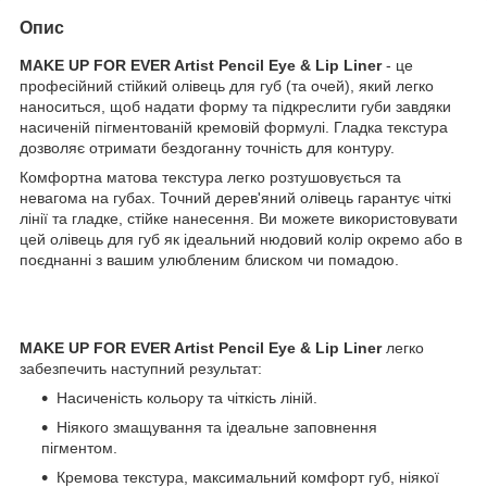
Опис
MAKE UP FOR EVER Artist Pencil Eye & Lip Liner
- це
професійний стійкий олівець для губ (та очей), який легко
наноситься, щоб надати форму та підкреслити губи завдяки
насиченій пігментованій кремовій формулі. Гладка текстура
дозволяє отримати бездоганну точність для контуру.
Комфортна матова текстура легко розтушовується та
невагома на губах. Точний дерев'яний олівець гарантує чіткі
лінії та гладке, стійке нанесення. Ви можете використовувати
цей олівець для губ як ідеальний нюдовий колір окремо або в
поєднанні з вашим улюбленим блиском чи помадою.
MAKE UP FOR EVER Artist Pencil Eye & Lip Liner
легко
забезпечить наступний результат:
Насиченість кольору та чіткість ліній.
Ніякого змащування та ідеальне заповнення
пігментом.
Кремова текстура, максимальний комфорт губ, ніякої