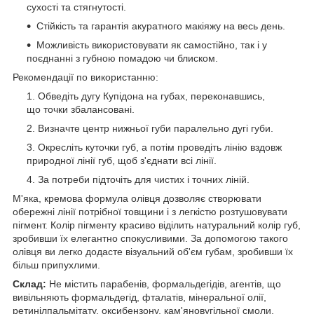
сухості та стягнутості.
Стійкість та гарантія акуратного макіяжу на весь день.
Можливість використовувати як самостійно, так і у
поєднанні з губною помадою чи блиском.
Рекомендації по використанню:
Обведіть дугу Купідона на губах, переконавшись,
що точки збалансовані.
Визначте центр нижньої губи паралельно дугі губи.
Окресліть куточки губ, а потім проведіть лінію вздовж
природної лінії губ, щоб з'єднати всі лінії.
За потреби підточіть для чистих і точних ліній.
М'яка, кремова формула олівця дозволяє створювати
обережні лінії потрібної товщини і з легкістю розтушовувати
пігмент. Колір пігменту красиво віділить натуральний колір губ,
зробивши їх елегантно спокусливими. За допомогою такого
олівця ви легко додасте візуальний об'єм губам, зробивши їх
більш припухлими.
Склад:
Не містить парабенів, формальдегідів, агентів, що
вивільняють формальдегід, фталатів, мінеральної олії,
ретинілпальмітату, оксибензону, кам'яновугільної смоли,