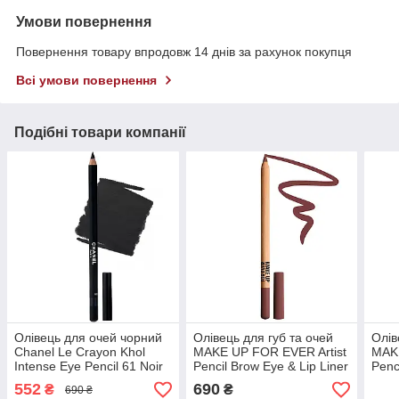
Умови повернення
Повернення товару впродовж 14 днів за рахунок покупця
Всі умови повернення
Подібні товари компанії
Олівець для очей чорний
Олівець для губ та очей
Олів
Chanel Le Crayon Khol
MAKE UP FOR EVER Artist
MAKE
Intense Eye Pencil 61 Noir
Pencil Brow Eye & Lip Liner
Penc
без коробки 1.4 г
708 Universal Earth без
606 
552
690
₴
₴
690 ₴
плівки 1.4 г
плівк