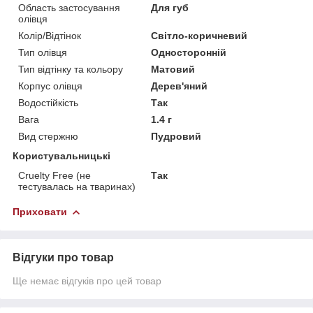
Область застосування
Для губ
олівця
Колір/Відтінок
Світло-коричневий
Тип олівця
Односторонній
Тип відтінку та кольору
Матовий
Корпус олівця
Дерев'яний
Водостійкість
Так
Вага
1.4 г
Вид стержню
Пудровий
Користувальницькі
Cruelty Free (не
Так
тестувалась на тваринах)
Приховати
Відгуки про товар
Ще немає відгуків про цей товар