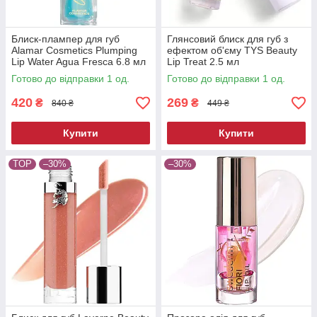
Блиск-плампер для губ
Глянсовий блиск для губ з
Alamar Cosmetics Plumping
ефектом об'єму TYS Beauty
Lip Water Agua Fresca 6.8 мл
Lip Treat 2.5 мл
Готово до відправки 1 од.
Готово до відправки 1 од.
420
269
₴
₴
840 ₴
449 ₴
Купити
Купити
TOP
–30%
–30%