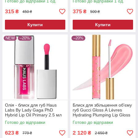
Готово до відправки 1 од.
Готово до відправки 1 од.
315
375
₴
₴
450 ₴
500 ₴
Купити
Купити
NEW
–20%
–20%
Олія - блиск для губ Haus
Блиск для збільшення об'єму
Labs By Lady Gaga PhD
губ Gucci Gloss À Lèvres
Hybrid Lip Oil Primary 2.5 мл
Hydrating Plumping Lip Gloss
219 Bertha Pink 6 мл
Готово до відправки
Готово до відправки
623
2 120
₴
₴
779 ₴
2 650 ₴