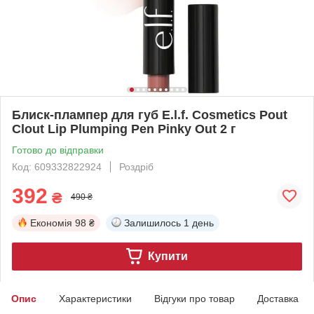
Блиск-плампер для губ E.l.f. Cosmetics Pout
Clout Lip Plumping Pen Pinky Out 2 г
Готово до відправки
Код: 609332822924
Роздріб
392
₴
490 ₴
Економія
98 ₴
Залишилось
1 день
Купити
Опис
Характеристики
Відгуки про товар
Доставка