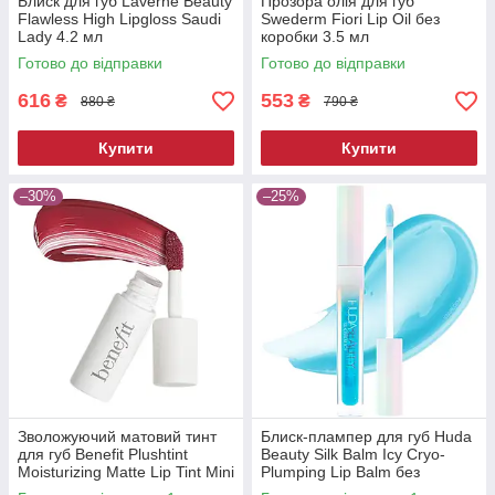
Блиск для губ Laverne Beauty
Прозора олія для губ
Flawless High Lipgloss Saudi
Swederm Fiori Lip Oil без
Lady 4.2 мл
коробки 3.5 мл
Готово до відправки
Готово до відправки
616
553
₴
₴
880 ₴
790 ₴
Купити
Купити
–30%
–25%
Зволожуючий матовий тинт
Блиск-плампер для губ Huda
для губ Benefit Plushtint
Beauty Silk Balm Icy Cryo-
Moisturizing Matte Lip Tint Mini
Plumping Lip Balm без
26 Quilty Pleasure 2 мл
коробки 3.9 мл