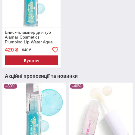
Блиск-плампер для губ
Alamar Cosmetics
Plumping Lip Water Agua
Fresca 6.8 мл
420
₴
840 ₴
Купити
Акційні пропозиції та новинки
–50%
–40%