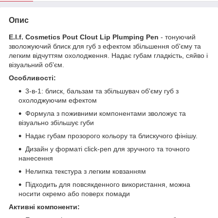
Опис
E.l.f. Cosmetics Pout Clout Lip Plumping Pen
- тонуючий
зволожуючий блиск для губ з ефектом збільшення об'єму та
легким відчуттям охолодження. Надає губам гладкість, сяйво і
візуальний об'єм.
Особливості:
3-в-1: блиск, бальзам та збільшувач об'єму губ з
охолоджуючим ефектом
Формула з поживними компонентами зволожує та
візуально збільшує губи
Надає губам прозорого кольору та блискучого фінішу.
Дизайн у форматі click-pen для зручного та точного
нанесення
Нелипка текстура з легким ковзанням
Підходить для повсякденного використання, можна
носити окремо або поверх помади
Активні компоненти: