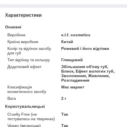
Характеристики
Основні
Виробник
e.l.f. cosmetics
Країна виробник
Китай
Колір та відтінок засобу
Рожевий і його відтінки
для губ
Тип відтінку та кольору
Глянцевий
Додатковий ефект
Збільшення об'єму губ,
Блиск, Ефект вологих губ,
Зволоження, Живлення,
Розгладження
Класифікація
Мас маркет
косметичного засобу
Вага
2 г
Користувальницькі
Cruelty Free (не
Так
тестувалась на тваринах)
Vegan (веганська)
Так