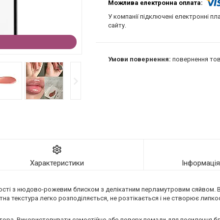
У компанії підключені електронні пл
сайту.
повернення тов
Характеристики
Інформаці
тності з нюдово-рожевим блиском з делікатним перламутровим сяйвом. 
тна текстура легко розподіляється, не розтікається і не створює липкос
атора. Використовувати самостійно або поверх помади для посилення бл