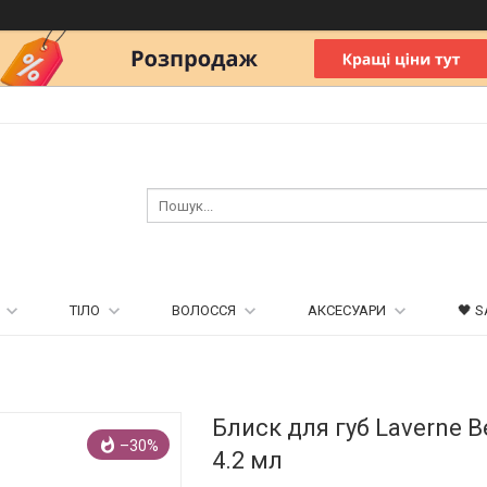
ТІЛО
ВОЛОССЯ
АКСЕСУАРИ
🖤 S
Блиск для губ Laverne Be
–30%
4.2 мл