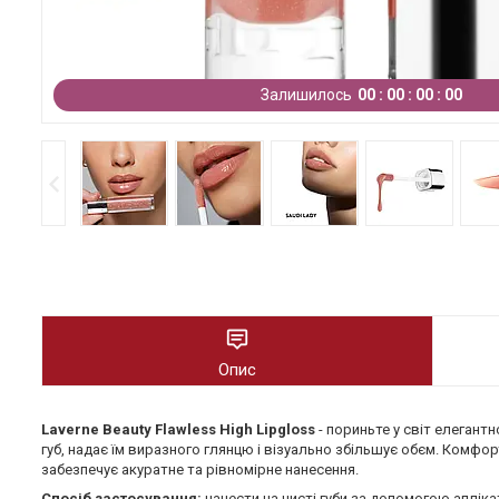
Залишилось
0
0
0
0
0
0
0
0
Опис
Laverne Beauty Flawless High Lipgloss
- пориньте у світ елеган
губ, надає їм виразного глянцю і візуально збільшує обєм. Комфор
забезпечує акуратне та рівномірне нанесення.
Спосіб застосування:
нанести на чисті губи за допомогою аплік