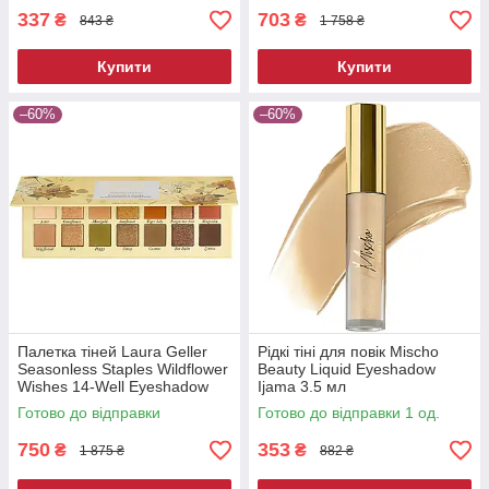
337
703
₴
₴
843 ₴
1 758 ₴
Купити
Купити
–60%
–60%
Палетка тіней Laura Geller
Рідкі тіні для повік Mischo
Seasonless Staples Wildflower
Beauty Liquid Eyeshadow
Wishes 14-Well Eyeshadow
Ijama 3.5 мл
Palette 14 г
Готово до відправки
Готово до відправки 1 од.
750
353
₴
₴
1 875 ₴
882 ₴