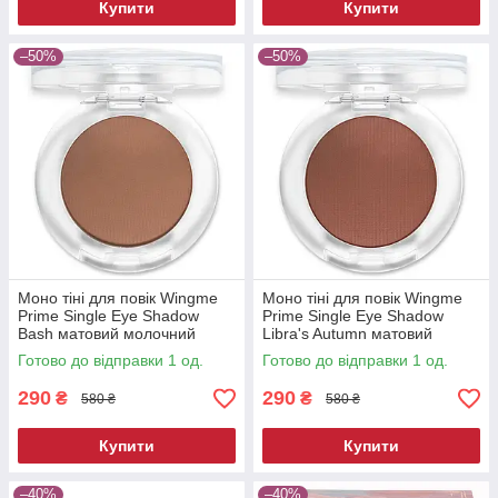
Купити
Купити
–50%
–50%
Моно тіні для повік Wingme
Моно тіні для повік Wingme
Prime Single Eye Shadow
Prime Single Eye Shadow
Bash матовий молочний
Libra's Autumn матовий
шоколад 2 г
теракота 2 г
Готово до відправки 1 од.
Готово до відправки 1 од.
290
290
₴
₴
580 ₴
580 ₴
Купити
Купити
–40%
–40%