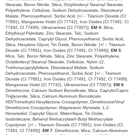
Stearate, Boron Nitride, Silica, Octyldodecyl Stearoyl Stearate,
Polyethylene, Cellulose, Sodium Dehydroacetate, Diisostearyl
Malate, Phenoxyethanol, Sorbic Acid. [+/ -: Titanium Dioxide (CI
77891), Manganese Violet (CI 77742), Iron Oxides (CI 77491, CI
77492, CI 77499), Ultramarines (CI 77007)].
EM 4:
Mica,
Ethylhexyl Palmitate, Zinc Stearate, Talc, Sodium
Dehydroacetate, Caprylyl Glycol, Phenoxyethanol, Sorbic Acid,
Silica, Hexylene Glycol, Tin Oxide, Boron Nitride. [+/ -: Titanium
Dioxide (CI 77891), Iron Oxides (CI 77491, CI 77499)].
EM 5
:
Mica, Talc, Boron Nitride, Silica, Zinc Stearate, Polyethylene,
Octyldodecyl Stearoyl Stearate, Cellulose, Nylon-12,
Triethoxycaprylylsilane, Diisostearyl Malate, Sodium
Dehydroacetate, Phenoxyethanol, Sorbic Acid. [+/ -: Titanium
Dioxide (CI 77891), Iron Oxides (CI 77491, CI 77492, CI 77499),
Manganese Violet (CI 77742), Ultramarines (CI 77007)].
EM 6
:
Dimethicone, Calcium Sodium Borosilicate, Mica, Caprylic/Capric
Triglyceride, Silica, Calcium Aluminum Borosilicate,
HDI/Trimethylol Hexyllactone Crosspolymer, Dimethicone/Vinyl
Dimethicone Crosspolymer, Magnesium Myristate, 1,2-
Hexanediol, Caprylyl Glycol, Water/Aqua, Tin Oxide,
Isododecane, Behenyl Methacrylate/t-Butyl Methacrylate
Copolymer. [+/ -: Titanium Dioxide (CI 77891), Iron Oxides (CI
77491, CI 77499)].
EM 7
: Dimethicone, Mica, Calcium Aluminum