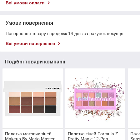
Всі умови оплати
Умови повернення
Повернення товару впродовж 14 днів за рахунок покупця
Всі умови повернення
Подібні товари компанії
Палетка матових тіней
Палетка тіней Formula Z
Пале
Makeup By Mario Master
Pretty Magic 12-Pan
Seas