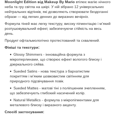
Moonlight Edition від Makeup By Mario
втілює магію нічного
неба та гру світла на шкірі. У ній зібрано 12 універсальних
нейтральних відтінків, які дозволяють створювати бездоганні
образи — від легких денних до виразних вечірніх.
Формула тіней має легку текстуру, високу пігментацію і м'який
розтушовувальний ефект, забезпечуючи стійкість на весь
день.
Продукт офтальмологічно протестований та схвалений.
Фініші та текстури:
Glossy Shimmers - інноваційна формула з
мікроперлинами, що створює ефект вологого блиску і
дзеркального сяйва.
Sueded Satins - нова текстура з бархатистим
покриттям і м'яким шовковистим світінням для
природного підсвічування повік.
Sueded Mattes - матові тіні з поліпшеним зчепленням,
що забезпечують глибокий насичений колір.
Natural Metallics - формула з мікропігментами для
металевого блиску і виразного акценту.
Спосіб застосування: