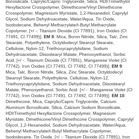
Borosilicate, Caprylic/Capric Triglyceride, Silica, HDI/Trimethylol
Hexyllactone Crosspolymer, Dimethicone/Vinyl Dimethicone
Crosspolymer, Magnesium Myristate, 1,2-Hexanediol, Caprylyl
Glycol, Sodium Dehydroacetate, Water/Aqua, Tin Oxide,
Isododecane, Behenyl Methacrylate/t-Butyl Methacrylate
Copolymer. [+/ -: Titanium Dioxide (CI 77891), Iron Oxides (CI
77491, CI 77499)].
EM 8
: Mica, Boron Nitride, Silica, Talc, Zinc
Stearate, Polyethylene, Octyldodecyl Stearoyl Stearate,
Cellulose, Nylon-12, Triethoxycaprylylsilane, Sodium
Dehydroacetate, Diisostearyl Malate, Phenoxyethanol, Sorbic
Acid. [+/ -: Titanium Dioxide (CI 77891), Manganese Violet (CI
77742), Iron Oxides (CI 77491, CI 77492, CI 77499)].
EM 9
:
Mica, Talc, Boron Nitride, Silica, Zinc Stearate, Octyldodecyl
Stearoyl Stearate, Polyethylene, Cellulose, Nylon-12,
Triethoxycaprylylsilane, Sodium Dehydroacetate, Diisostearyl
Malate, Phenoxyethanol, Sorbic Acid. [+/ -: Manganese Violet (CI
77742), Iron Oxides (CI 77491, CI 77492, CI 77499)].
EM 10
:
Dimethicone, Mica, Caprylic/Capric Triglyceride, Calcium
Aluminum Borosilicate, Silica, Calcium Sodium Borosilicate,
HDI/Trimethylol Hexyllactone Crosspolymer, Magnesium
Myristate, Dimethicone/Vinyl Dimethicone Crosspolymer, Caprylyl
Glycol, 1,2-Hexanediol, Sodium Dehydroacetate, Water/Aqua,
Behenyl Methacrylate/t-Butyl Methacrylate Copolymer,
Isododecane, Tin Oxide. [+/ -: Titanium Dioxide (CI 77891), Iron