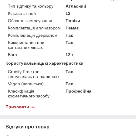
Тип відтінку та кольору
Атласний
Кількість тіней
12
Область застосування
Повіки
Комплектація аплікатором
Немає
Комплектація дзеркалом
Так
Використання при
Так
контактних лінзах
Вага
12 г
Користувальницькі характеристики
Cruelty Free (не
Так
тестувалась на тваринах)
Vegan (веганська)
Так
Класифікація
Професійна
косметичного засобу
Приховати
Відгуки про товар