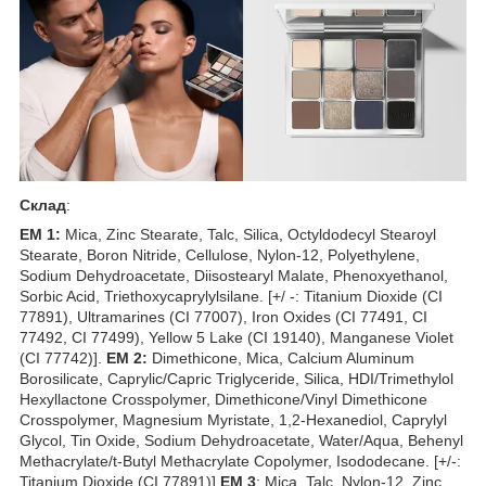
Склад
:
EM 1:
Mica, Zinc Stearate, Talc, Silica, Octyldodecyl Stearoyl
Stearate, Boron Nitride, Cellulose, Nylon-12, Polyethylene,
Sodium Dehydroacetate, Diisostearyl Malate, Phenoxyethanol,
Sorbic Acid, Triethoxycaprylylsilane. [+/ -: Titanium Dioxide (CI
77891), Ultramarines (CI 77007), Iron Oxides (CI 77491, CI
77492, CI 77499), Yellow 5 Lake (CI 19140), Manganese Violet
(CI 77742)].
EM 2:
Dimethicone, Mica, Calcium Aluminum
Borosilicate, Caprylic/Capric Triglyceride, Silica, HDI/Trimethylol
Hexyllactone Crosspolymer, Dimethicone/Vinyl Dimethicone
Crosspolymer, Magnesium Myristate, 1,2-Hexanediol, Caprylyl
Glycol, Tin Oxide, Sodium Dehydroacetate, Water/Aqua, Behenyl
Methacrylate/t-Butyl Methacrylate Copolymer, Isododecane. [+/-:
Titanium Dioxide (CI 77891)]
EM 3
: Mica, Talc, Nylon-12, Zinc