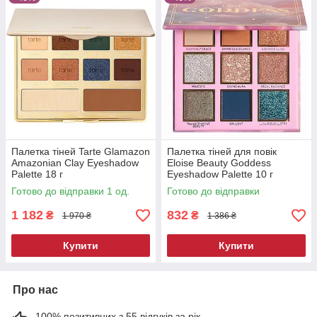
Палетка тіней Tarte Glamazon
Палетка тіней для повік
Amazonian Clay Eyeshadow
Eloise Beauty Goddess
Palette 18 г
Eyeshadow Palette 10 г
Готово до відправки 1 од.
Готово до відправки
1 182
832
₴
₴
1 970 ₴
1 386 ₴
Купити
Купити
Про нас
100% позитивних з 55 відгуків за рік