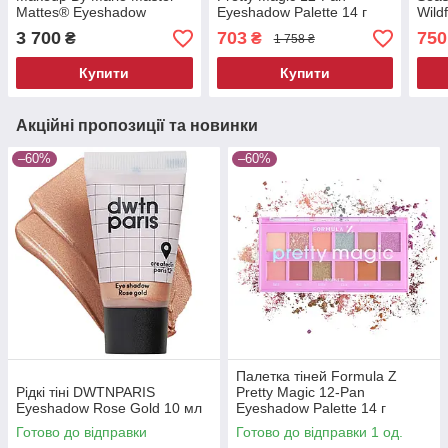
Mattes® Eyeshadow
Eyeshadow Palette 14 г
Wild
Palette The Original 12 г
Eyes
3 700
703
750
₴
₴
1 758 ₴
Купити
Купити
Акційні пропозиції та новинки
–60%
–60%
Палетка тіней Formula Z
Рідкі тіні DWTNPARIS
Pretty Magic 12-Pan
Eyeshadow Rose Gold 10 мл
Eyeshadow Palette 14 г
Готово до відправки
Готово до відправки 1 од.