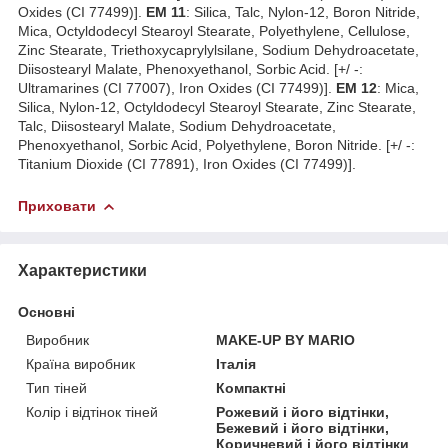
Oxides (CI 77499)].
EM 11
: Silica, Talc, Nylon-12, Boron Nitride,
Mica, Octyldodecyl Stearoyl Stearate, Polyethylene, Cellulose,
Zinc Stearate, Triethoxycaprylylsilane, Sodium Dehydroacetate,
Diisostearyl Malate, Phenoxyethanol, Sorbic Acid. [+/ -:
Ultramarines (CI 77007), Iron Oxides (CI 77499)].
EM 12
: Mica,
Silica, Nylon-12, Octyldodecyl Stearoyl Stearate, Zinc Stearate,
Talc, Diisostearyl Malate, Sodium Dehydroacetate,
Phenoxyethanol, Sorbic Acid, Polyethylene, Boron Nitride. [+/ -:
Titanium Dioxide (CI 77891), Iron Oxides (CI 77499)].
Приховати
Характеристики
Основні
Виробник
MAKE-UP BY MARIO
Країна виробник
Італія
Тип тіней
Компактні
Колір і відтінок тіней
Рожевий і його відтінки,
Бежевий і його відтінки,
Коричневий і його відтінки