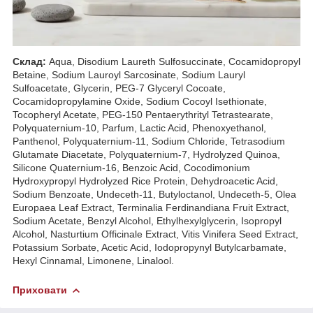
Склад:
Aqua, Disodium Laureth Sulfosuccinate, Cocamidopropyl
Betaine, Sodium Lauroyl Sarcosinate, Sodium Lauryl
Sulfoacetate, Glycerin, PEG-7 Glyceryl Cocoate,
Cocamidopropylamine Oxide, Sodium Cocoyl Isethionate,
Tocopheryl Acetate, PEG-150 Pentaerythrityl Tetrastearate,
Polyquaternium-10, Parfum, Lactic Acid, Phenoxyethanol,
Panthenol, Polyquaternium-11, Sodium Chloride, Tetrasodium
Glutamate Diacetate, Polyquaternium-7, Hydrolyzed Quinoa,
Silicone Quaternium-16, Benzoic Acid, Cocodimonium
Hydroxypropyl Hydrolyzed Rice Protein, Dehydroacetic Acid,
Sodium Benzoate, Undeceth-11, Butyloctanol, Undeceth-5, Olea
Europaea Leaf Extract, Terminalia Ferdinandiana Fruit Extract,
Sodium Acetate, Benzyl Alcohol, Ethylhexylglycerin, Isopropyl
Alcohol, Nasturtium Officinale Extract, Vitis Vinifera Seed Extract,
Potassium Sorbate, Acetic Acid, Iodopropynyl Butylcarbamate,
Hexyl Cinnamal, Limonene, Linalool.
Приховати