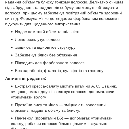
надання об'єму та блиску тонкому волоссю. Делікатно очищає
від забруднень та надлишків себуму, які можуть обтяжувати
волосся, при цьому забезпечує повітряний об'єм та здоровий
вигляд. Формула м'яко доглядає за фарбованим волоссям і
підходить для щоденного використання.
Надає помітний об'єм та щільність
Легко розплутує волосся
Зміцнює та відновлює структуру
Забезпечує блиск без обтяження
Підходить для фарбованого волосся
Без парабенів, фталатів, сульфатів та глютену
Активні інгредієнти:
Екстракт кресса-салату містить вітаміни A, C, E і цинк,
зміцнює, омолоджує і зволожує волосся, допомагаючи
утримувати вологу
Протеїни рису та кіноа — зміцнюють волосяний
стрижень, надають об'єму та блиску.
Пантенол (провітамін B5) — допомагає утримувати
вологу, роблячи волосся більш щільним і візуально
більшим.