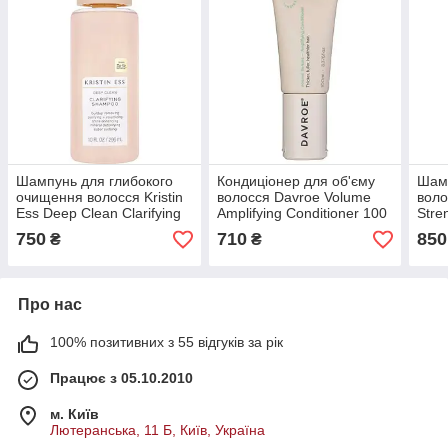
Шампунь для глибокого
Кондиціонер для об'єму
Шамп
очищення волосся Kristin
волосся Davroe Volume
воло
Ess Deep Clean Clarifying
Amplifying Conditioner 100
Stre
Shampoo 296 мл
мл
100 
750
710
850
₴
₴
Про нас
100% позитивних з 55 відгуків за рік
Працює з 05.10.2010
м. Київ
Лютеранська, 11 Б, Київ, Україна