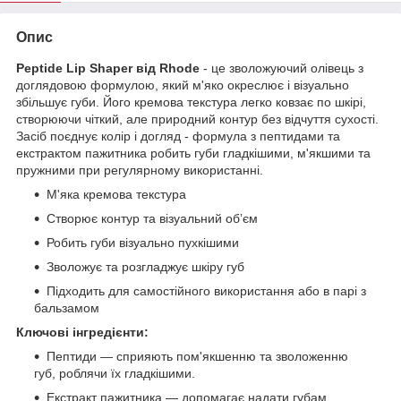
Опис
Peptide Lip Shaper від Rhode
- це зволожуючий олівець з
доглядовою формулою, який м'яко окреслює і візуально
збільшує губи. Його кремова текстура легко ковзає по шкірі,
створюючи чіткий, але природний контур без відчуття сухості.
Засіб поєднує колір і догляд - формула з пептидами та
екстрактом пажитника робить губи гладкішими, м'якшими та
пружними при регулярному використанні.
М'яка кремова текстура
Створює контур та візуальний обʼєм
Робить губи візуально пухкішими
Зволожує та розгладжує шкіру губ
Підходить для самостійного використання або в парі з
бальзамом
Ключові інгредієнти:
Пептиди — сприяють пом'якшенню та зволоженню
губ, роблячи їх гладкішими.
Екстракт пажитника — допомагає надати губам