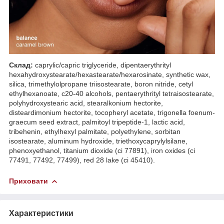
Склад:
caprylic/capric triglyceride, dipentaerythrityl
hexahydroxystearate/hexastearate/hexarosinate, synthetic wax,
silica, trimethylolpropane triisostearate, boron nitride, cetyl
ethylhexanoate, c20-40 alcohols, pentaerythrityl tetraisostearate,
polyhydroxystearic acid, stearalkonium hectorite,
disteardimonium hectorite, tocopheryl acetate, trigonella foenum-
graecum seed extract, palmitoyl tripeptide-1, lactic acid,
tribehenin, ethylhexyl palmitate, polyethylene, sorbitan
isostearate, aluminum hydroxide, triethoxycaprylylsilane,
phenoxyethanol, titanium dioxide (ci 77891), iron oxides (ci
77491, 77492, 77499), red 28 lake (ci 45410).
Приховати
Характеристики