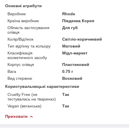
Основні атрибути
Виробник
Rhode
Країна виробник
Південна Корея
Область застосування
Для губ
олівця
Колір/Відтінок
Світло-коричневий
Тип відтінку та кольору
Матовий
Класифікація
Мідл-маркет
косметичного засобу
Корпус олівця
Пластиковий
Вага
0.75 г
Вид стержню
Восковий
Користувальницькі характеристики
Cruelty Free (не
Так
тестувалась на тваринах)
Vegan (веганська)
Так
Приховати