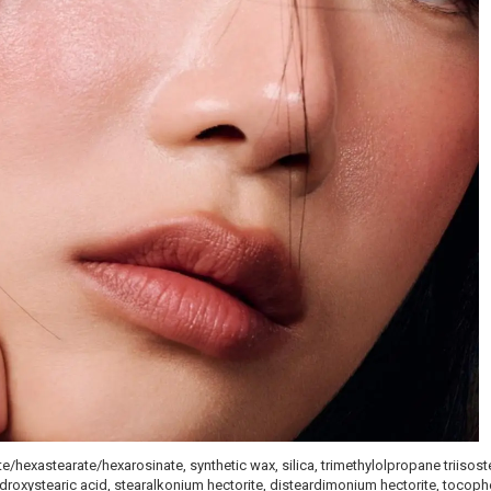
te/hexastearate/hexarosinate, synthetic wax, silica, trimethylolpropane triisoste
ydroxystearic acid, stearalkonium hectorite, disteardimonium hectorite, tocophe