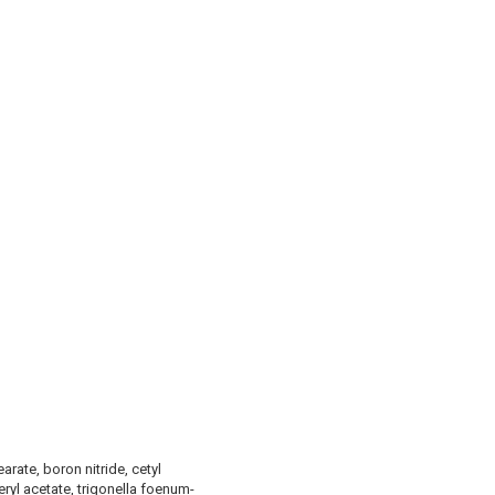
arate, boron nitride, cetyl
ryl acetate, trigonella foenum-