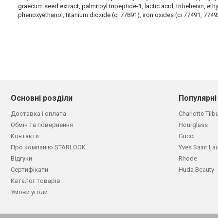
graecum seed extract, palmitoyl tripeptide-1, lactic acid, tribehenin, eth
phenoxyethanol, titanium dioxide (ci 77891), iron oxides (ci 77491, 77492
Основні розділи
Популярні
Доставка і оплата
Charlotte Tilb
Обмін та повернення
Hourglass
Контакти
Gucci
Про компанію STARLOOK
Yves Saint La
Відгуки
Rhode
Сертифікати
Huda Beauty
Каталог товарів
Умови угоди