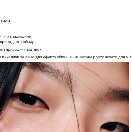
ьзамом
чи їх гладкішими.
 природного обєму.
й і природний відтінок.
ка виходячи за лінію для ефекту збільшення. Можна розтушувати для м'я