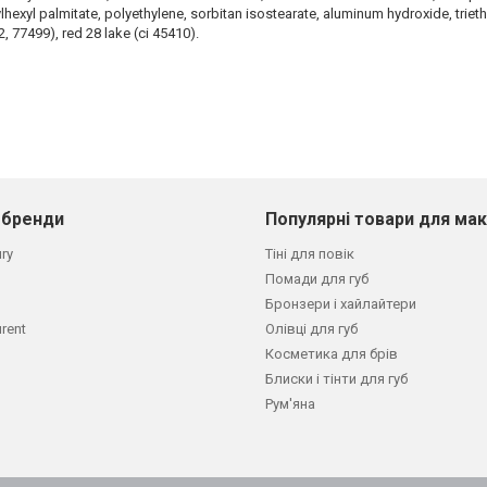
ylhexyl palmitate, polyethylene, sorbitan isostearate, aluminum hydroxide, triet
, 77499), red 28 lake (ci 45410).
 бренди
Популярні товари для ма
ury
Тіні для повік
Помади для губ
Бронзери і хайлайтери
urent
Олівці для губ
Косметика для брів
Блиски і тінти для губ
Рум'яна