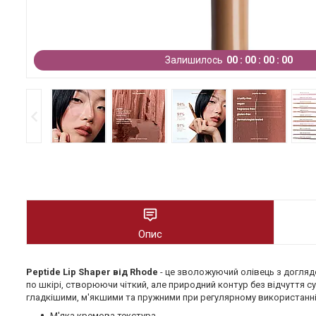
Залишилось
0
0
0
0
0
0
0
0
Опис
Peptide Lip Shaper від Rhode
- це зволожуючий олівець з догляд
по шкірі, створюючи чіткий, але природний контур без відчуття су
гладкішими, м'якшими та пружними при регулярному використанні
М'яка кремова текстура