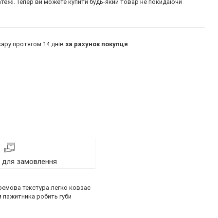
атежі. Тепер ви можете купити будь-який товар не покидаючи
ару протягом 14 днів
за рахунок покупця
я для замовлення
кремова текстура легко ковзає
м пажитника робить губи