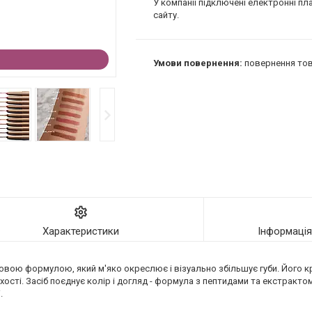
У компанії підключені електронні пл
сайту.
повернення тов
Характеристики
Інформаці
овою формулою, який м'яко окреслює і візуально збільшує губи. Його 
хості. Засіб поєднує колір і догляд - формула з пептидами та екстракто
.