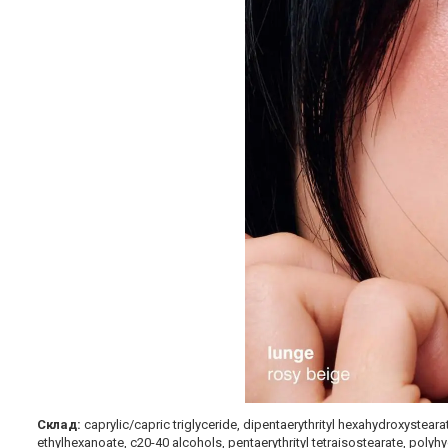
Склад:
caprylic/capric triglyceride, dipentaerythrityl hexahydroxysteara
ethylhexanoate, c20-40 alcohols, pentaerythrityl tetraisostearate, polyh