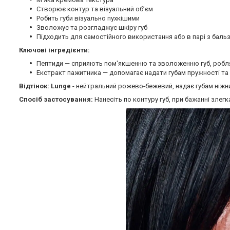
Створює контур та візуальний обʼєм
Робить губи візуально пухкішими
Зволожує та розгладжує шкіру губ
Підходить для самостійного використання або в парі з бал
Ключові інгредієнти:
Пептиди — сприяють пом'якшенню та зволоженню губ, робля
Екстракт пажитника — допомагає надати губам пружності та
Відтінок: Lunge
- нейтральний рожево-бежевий, надає губам ніжни
Спосіб застосування:
Нанесіть по контуру губ, при бажанні злег