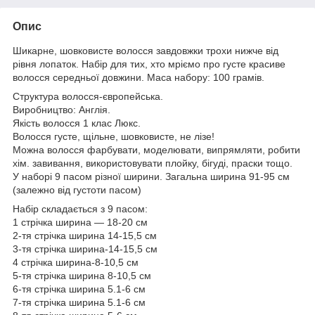
Опис
Шикарне, шовковисте волосся завдовжки трохи нижче від
рівня лопаток. Набір для тих, хто мріємо про густе красиве
волосся середньої довжини. Маса набору: 100 грамів.
Структура волосся-європейська.
Виробництво: Англія.
Якість волосся 1 клас Люкс.
Волосся густе, щільне, шовковисте, не лізе!
Можна волосся фарбувати, моделювати, випрямляти, робити
хім. завивання, використовувати плойку, бігуді, праски тощо.
У наборі 9 пасом різної ширини. Загальна ширина 91-95 см
(залежно від густоти пасом)
Набір складається з 9 пасом:
1 стрічка ширина — 18-20 см
2-тя стрічка ширина 14-15,5 см
3-тя стрічка ширина-14-15,5 см
4 стрічка ширина-8-10,5 см
5-тя стрічка ширина 8-10,5 см
6-тя стрічка ширина 5.1-6 см
7-тя стрічка ширина 5.1-6 см