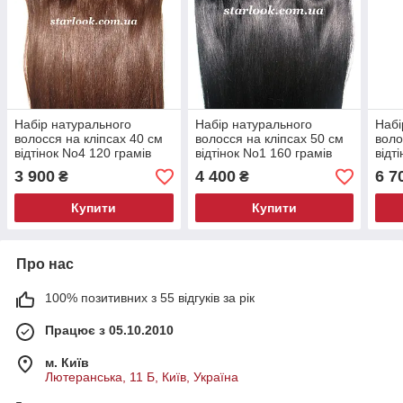
Набір натурального
Набір натурального
Набі
волосся на кліпсах 40 см
волосся на кліпсах 50 см
воло
відтінок No4 120 грамів
відтінок No1 160 грамів
відт
3 900
4 400
6 7
₴
₴
Купити
Купити
Про нас
100% позитивних з 55 відгуків за рік
Працює з 05.10.2010
м. Київ
Лютеранська, 11 Б, Київ, Україна