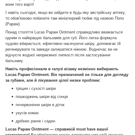
вони того варті!
І навіть сьогодні, якщо ви зайдете в будь-яку австрійську аптеку,
то обов'язково побачите там мініатюрний тюбик під назвою Попо
(Papaw).
Понад століття Lucas Papaw Ointment справедливо вважається
одним із найкращих бальзамів для губ. Його легка формула
чудово вбирається, ефективно насичуючи шкіру, допомагає їй
регенерувати та завжди залишатися ніжною. Водночас ви не
відчуєте жодної неприємної липкості після застосування
бальзаму.
Навіть професіонали в галузі візажу незмінно вибирають
Lucas Papaw Ointment. Він призначений не тільки для догляду
за губами, але й лікування цілої низки проблем:
тріщин і сухості шкіри
пошкоджень шкіри від сонця
почервоніння шкіри в діток
укусів комах
дрібних ранок і саден
Lucas Papaw Ointment — справжній must have вашої
косметички!
Ви обов'язково маєте доповнити ним свій арсенал