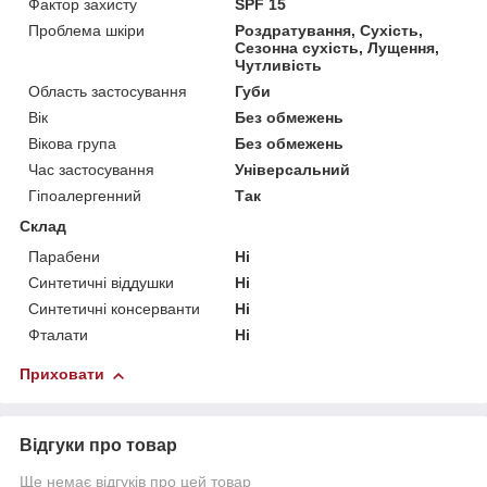
Фактор захисту
SPF 15
Проблема шкіри
Роздратування, Сухість,
Сезонна сухість, Лущення,
Чутливість
Область застосування
Губи
Вік
Без обмежень
Вікова група
Без обмежень
Час застосування
Універсальний
Гіпоалергенний
Так
Склад
Парабени
Ні
Синтетичні віддушки
Ні
Синтетичні консерванти
Ні
Фталати
Ні
Приховати
Відгуки про товар
Ще немає відгуків про цей товар