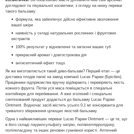
доглядової та лікувальної косметики, з огляду на низку переваг
такого бальзаму:
формула, яка забезпечує дійсно ефективне зволоження
вашої шкіри
наявність у складі натуральних рослинних і фруктових
екстрактів
100% результат у відновленні та загоєнні ваших губ
прекрасний аромат і довгострокова дія
антисептичний ефект тощо.
Як же виготовляється такий диво-бальзам? Перший етап — це
доставка плодів папаї на завод компанії Lucas Papaw (Брісбен).
Працівники підприємства вручну відбирають і перевіряють якість
кожного фрукта. Потім уся маса поміщається в спеціальні
контейнери для перебивання. А вже зголений і спеціально
синтезований продукт додається до бальзаму Lucas Papaw
Ointment. Водночас засіб містить усього 0,1 мг консерванта для
тривалого збереження цілющих якостей бальзаму.
Одна з найважливіших переваг Lucas Papaw Ointment — це те, що
в його складі лаурилсульфату натрію, полівінілпірролідону,
поліпеласдону та інших речовин сумнівної користі. Аптечний