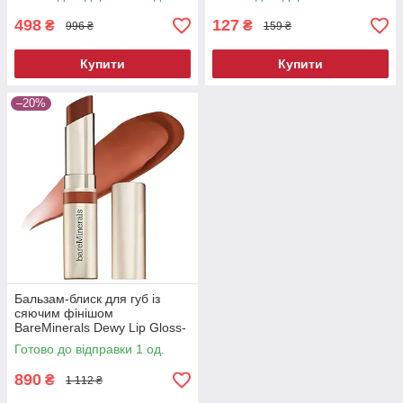
498
127
₴
₴
996 ₴
159 ₴
Купити
Купити
–20%
Бальзам-блиск для губ із
сяючим фінішом
BareMinerals Dewy Lip Gloss-
Balm Grateful 3 г
Готово до відправки 1 од.
890
₴
1 112 ₴