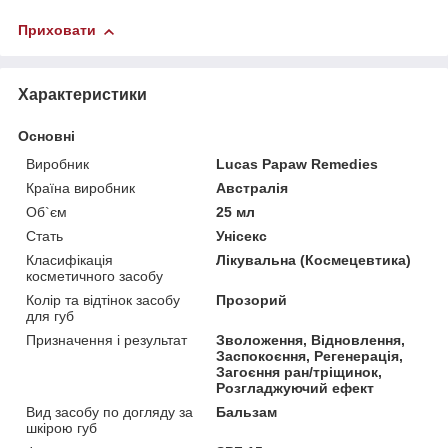
Приховати
Характеристики
Основні
Виробник
Lucas Papaw Remedies
Країна виробник
Австралія
Об`єм
25 мл
Стать
Унісекс
Класифікація
Лікувальна (Космецевтика)
косметичного засобу
Колір та відтінок засобу
Прозорий
для губ
Призначення і результат
Зволоження, Відновлення,
Заспокоєння, Регенерація,
Загоєння ран/тріщинок,
Розгладжуючий ефект
Вид засобу по догляду за
Бальзам
шкірою губ