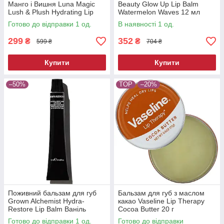
Манго і Вишня Luna Magic
Beauty Glow Up Lip Balm
Lush & Plush Hydrating Lip
Watermelon Waves 12 мл
Balm Duo Mango Cherry 2 х
Готово до відправки 1 од.
В наявності 1 од.
15 мл
299
352
₴
₴
599 ₴
704 ₴
Купити
Купити
–50%
TOP
–20%
Поживний бальзам для губ
Бальзам для губ з маслом
Grown Alchemist Hydra-
какао Vaseline Lip Therapy
Restore Lip Balm Ваніль
Cocoa Butter 20 г
Кавун 12 мл
Готово до відправки 1 од.
Готово до відправки