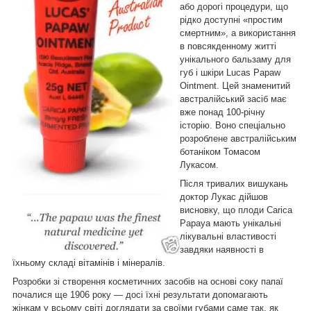
або дорогі процедури, що
рідко доступні «простим
смертним», а використання
в повсякденному житті
унікального бальзаму для
губ і шкіри Lucas Papaw
Ointment. Цей знаменитий
австралійський засіб має
вже понад 100-річну
історію. Воно спеціально
розроблене австралійським
ботаніком Томасом
Лукасом.
Після тривалих вишукань
доктор Лукас дійшов
висновку, що плоди Carica
Papaya мають унікальні
лікувальні властивості
завдяки наявності в
їхньому складі вітамінів і мінералів.
Розробки зі створення косметичних засобів на основі соку папаї
почалися ще 1906 року — досі їхні результати допомагають
жінкам у всьому світі доглядати за своїми губами саме так, як