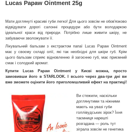
Lucas Papaw Ointment 25g
Мати доглянуті красиві губи легко! Для цього зовсім не обов'язково
відвідувати дорогі салонні процедури або бути володаркою
ідеальної краси від природи. Потрібно лише живити шкіру, не
забуваючи зволожувати її.
Лікувальний бальзам з екстрактом папаї Lucas Papaw Ointment
має у своєму складі олії, які так необхідні для шкіри губ. Крім
цього бальзам сприяє відновленню й загоєнню губ, має приємний
смак і солодкий аромат.
Купити Lucas Papaw Ointment у Києві можна, просто
замовивши його в STARLOOK. І всього через два-три дні ви
вже зможете оцінити його приголомшливий ефект на практиці!
Ви стежили, наскільки
доглянутими та ніжними
мають на увазі губи
голлівудських зірок? Їхня
таємниця нарешті
розгадана — роль тут
зіграла зовсім не генетика