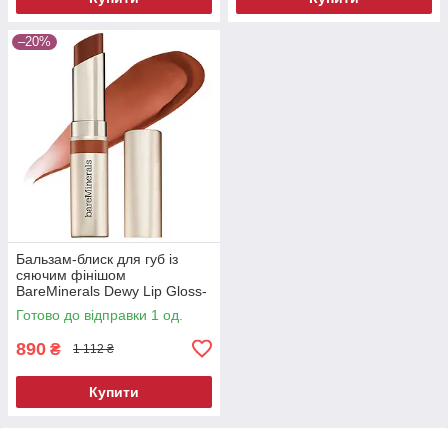
–20%
Бальзам-блиск для губ із
сяючим фінішом
BareMinerals Dewy Lip Gloss-
Balm Grateful 3 г
Готово до відправки 1 од.
890
₴
1 112 ₴
Купити