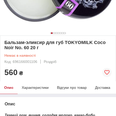
Бальзам-эликсир для губ TOKYOMILK Coco
Noir No. 60 20 г
Немає в наявності
Код: 696166001106
Роздріб
560
₴
Опис
Характеристики
Відгуки про товар
Доставка
Опис
Темний ром, вишня, солодке молоко, какао-боби.