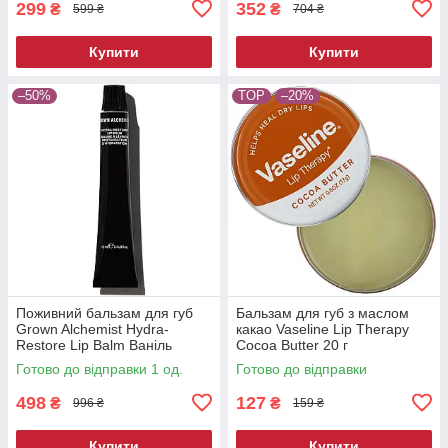
299
352
₴
₴
599 ₴
704 ₴
Купити
Купити
–50%
TOP
–20%
Поживний бальзам для губ
Бальзам для губ з маслом
Grown Alchemist Hydra-
какао Vaseline Lip Therapy
Restore Lip Balm Ваніль
Cocoa Butter 20 г
Кавун 12 мл
Готово до відправки 1 од.
Готово до відправки
498
127
₴
₴
996 ₴
159 ₴
Купити
Купити