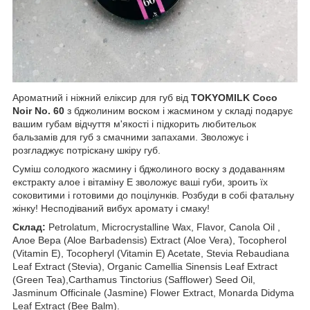
Ароматний і ніжний еліксир для губ від
TOKYOMILK Coco
Noir No. 60
з бджолиним воском і жасмином у складі подарує
вашим губам відчуття м'якості і підкорить любительок
бальзамів для губ з смачними запахами. Зволожує і
розгладжує потріскану шкіру губ.
Суміш солодкого жасмину і бджолиного воску з додаванням
екстракту алое і вітаміну Е зволожує ваші губи, зроить їх
соковитими і готовими до поцілунків. Розбуди в собі фатальну
жінку! Несподіваний вибух аромату і смаку!
Склад:
Petrolatum, Microcrystalline Wax, Flavor, Canola Oil ,
Алое Вера (Aloe Barbadensis) Extract (Aloe Vera), Tocopherol
(Vitamin E), Tocopheryl (Vitamin E) Acetate, Stevia Rebaudiana
Leaf Extract (Stevia), Organic Camellia Sinensis Leaf Extract
(Green Tea),Carthamus Tinctorius (Safflower) Seed Oil,
Jasminum Officinale (Jasmine) Flower Extract, Monarda Didyma
Leaf Extract (Bee Balm).