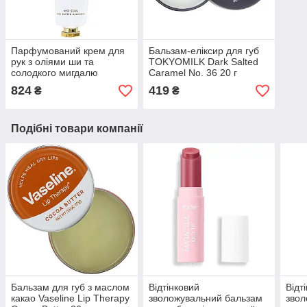
Парфумований крем для
Бальзам-еліксир для губ
рук з оліями ши та
TOKYOMILK Dark Salted
солодкого мигдалю
Caramel No. 36 20 г
TOKYOMILK Light And
824
419
₴
₴
Soul Handcreme 76.5 г
Подібні товари компанії
Бальзам для губ з маслом
Відтінковий
Відт
какао Vaseline Lip Therapy
зволожувальний бальзам
звол