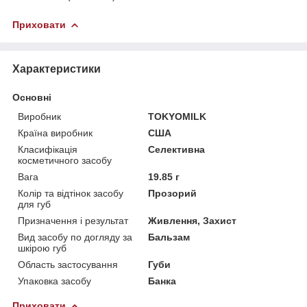
Приховати
Характеристики
Основні
Виробник
TOKYOMILK
Країна виробник
США
Класифікація
Селективна
косметичного засобу
Вага
19.85 г
Колір та відтінок засобу
Прозорий
для губ
Призначення і результат
Живлення, Захист
Вид засобу по догляду за
Бальзам
шкірою губ
Область застосування
Губи
Упаковка засобу
Банка
Приховати