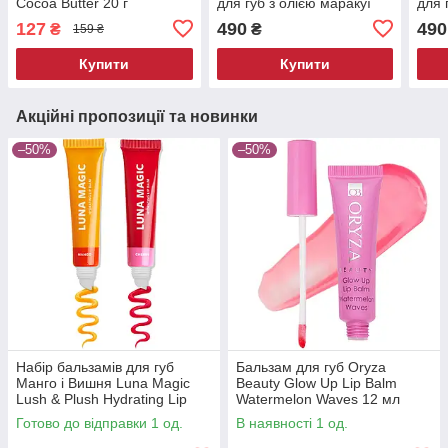
Cocoa Butter 20 г
для губ з олією маракуї
для 
Tarte Maracuja Juicy Lip
Tart
127
490
490
₴
₴
159 ₴
Balm Gloss Mini Raspberry
Balm
0.7 г
г
Купити
Купити
Акційні пропозиції та новинки
–50%
–50%
Набір бальзамів для губ
Бальзам для губ Oryza
Манго і Вишня Luna Magic
Beauty Glow Up Lip Balm
Lush & Plush Hydrating Lip
Watermelon Waves 12 мл
Balm Duo Mango Cherry 2 х
Готово до відправки 1 од.
В наявності 1 од.
15 мл