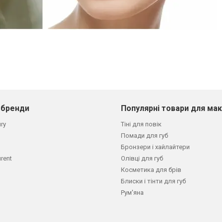
 бренди
Популярні товари для ма
ury
Тіні для повік
Помади для губ
Бронзери і хайлайтери
urent
Олівці для губ
Косметика для брів
Блиски і тінти для губ
Рум'яна