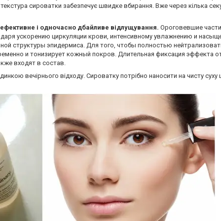
а текстура сироватки забезпечує швидке вбирання. Вже через кілька секу
ує ефективне і одночасно дбайливе відлущування.
Ороговевшие части
агодаря ускорению циркуляции крови, интенсивному увлажнению и насы
чной структуры эпидермиса. Для того, чтобы полностью нейтрализова
ременно и тонизирует кожный покров. Длительная фиксация эффекта от 
акже входят в состав.
одинкою вечірнього відходу. Сироватку потрібно наносити на чисту суху 