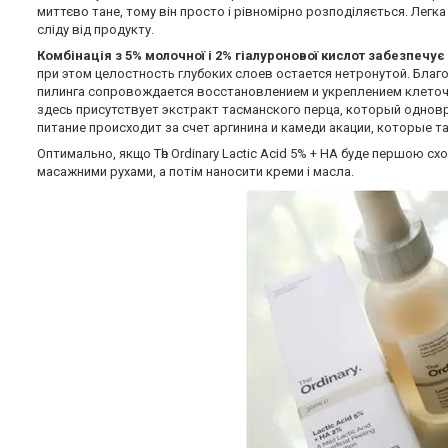
миттєво тане, тому він просто і рівномірно розподіляється. Легк
сліду від продукту.
Комбінація з 5% молочної і 2% гіалуронової кислот забезпеч
при этом целостность глубоких слоев остается нетронутой. Бл
пилинга сопровождается восстановлением и укреплением клето
здесь присутствует экстракт тасманского перца, который однов
питание происходит за счет аргинина и камеди акации, которые т
Оптимально, якщо Тһе Ordinary Lactic Acid 5% + HA буде першою сх
масажними рухами, а потім наносити креми і масла.