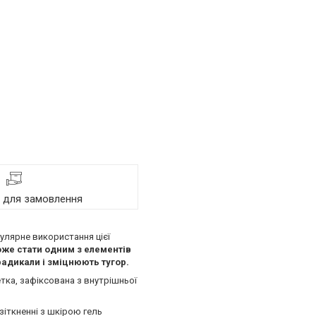
я для замовлення
гулярне використання цієї
оже стати одним з елементів
радикали і зміцнюють тугор.
тка, зафіксована з внутрішньої
зіткненні з шкірою гель