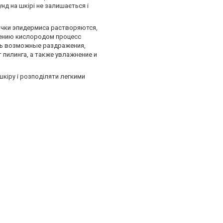
нд на шкірі не залишається і
чки эпидермиса растворяются,
щению кислородом процесс
ть возможные раздражения,
пилинга, а также увлажнение и
шкіру і розподіляти легкими