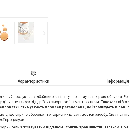
Характеристики
Інформаці
етичний продукт для дбайливого пілінгу і догляду за шкірою обличчя. Ре
дінь, але також від дрібних зморшок і пігментних плям.
Також засіб м
 сироватки стимулюють процеси регенерації, нейтралізують вільні 
скла, що сприяє збереженню корисних властивостей засобу. Скляна піпе
мої процедури.
розорий гель з жовтуватим відливом і тонким трав'янистим запахом. При 