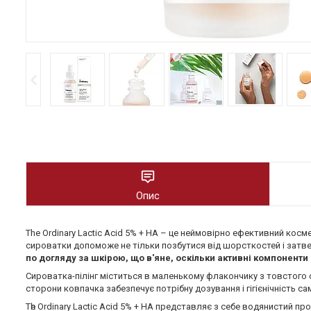
Опис
Тhе Ordinary Lactic Acid 5% + HA – це неймовірно ефективний косм
сироватки допоможе не тільки позбутися від шорсткостей і затвер
по догляду за шкірою, що в'яне, оскільки активні компоненти
Сироватка-пілінг міститься в маленькому флакончику з товстого 
сторони ковпачка забезпечує потрібну дозування і гігієнічність са
Тһе Ordinary Lactic Acid 5% + HA представляє з себе водянистий п