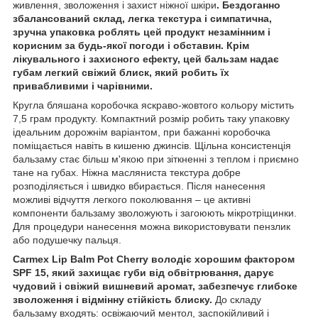
живлення, зволоження і захист ніжної шкіри
. Бездоганно
збалансований склад, легка текстура і симпатична,
зручна упаковка роблять цей продукт незамінним і
корисним за будь-якої погоди і обставин. Крім
лікувального і захисного ефекту, цей бальзам надає
губам легкий свіжий блиск, який робить їх
привабливими і чарівними.
Кругла бляшана коробочка яскраво-жовтого кольору містить
7,5 грам продукту. Компактний розмір робить таку упаковку
ідеальним дорожнім варіантом, при бажанні коробочка
поміщається навіть в кишеню джинсів. Щільна консистенція
бальзаму стає більш м'якою при зіткненні з теплом і приємно
тане на губах. Ніжна масляниста текстура добре
розподіляється і швидко вбирається. Після нанесення
можливі відчуття легкого поколювання – це активні
компоненти бальзаму зволожують і загоюють мікротріщинки.
Для процедури нанесення можна використовувати пензлик
або подушечку пальця.
Carmex Lip Balm Pot Cherry володіє хорошим фактором
SPF 15, який захищає губи від обвітрювання, дарує
чудовий і свіжий вишневий аромат, забезпечує глибоке
зволоження і відмінну стійкість блиску.
До складу
бальзаму входять: освіжаючий ментол, заспокійливий і