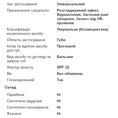
Час застосування
Універсальний
Призначення і результат
Розгладжуючий ефект,
Відновлення, Загоєння ран/
тріщинок, Захист від УФ-
променів
Класифікація
Лікувальна (Космецевтика)
косметичного засобу
Область застосування
Губи
Колір та відтінок засобу
Прозорий
для губ
Вид засобу по догляду за
Бальзам
шкірою губ
Фактор захисту
SPF 15
Вік
Без обмежень
Гіпоалергенний
Так
Склад
Парабени
Ні
Синтетичні віддушки
Ні
Синтетичні консерванти
Ні
Фталати
Ні