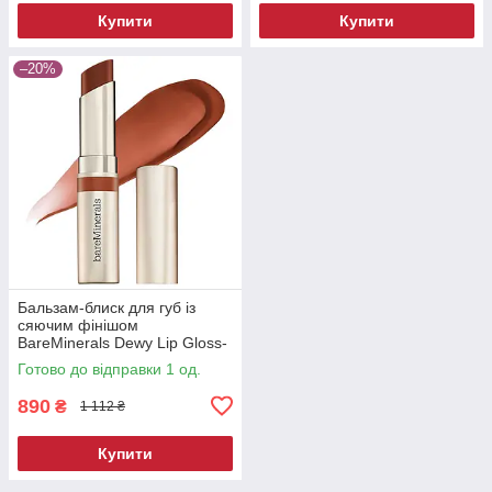
Купити
Купити
–20%
Бальзам-блиск для губ із
сяючим фінішом
BareMinerals Dewy Lip Gloss-
Balm Grateful 3 г
Готово до відправки 1 од.
890
₴
1 112 ₴
Купити