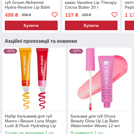
губ Grown Alchemist
какао Vaseline Lip Therapy
пепт
Hydra-Restore Lip Balm
Cocoa Butter 20 г
Pept
Ваніль Кавун 12 мл
Wate
498
127
1 1
₴
₴
996 ₴
159 ₴
Купити
Купити
Акційні пропозиції та новинки
–50%
–50%
Набір бальзамів для губ
Бальзам для губ Oryza
Манго і Вишня Luna Magic
Beauty Glow Up Lip Balm
Lush & Plush Hydrating Lip
Watermelon Waves 12 мл
Balm Duo Mango Cherry 2 х
Готово до відправки 1 од.
В наявності 1 од.