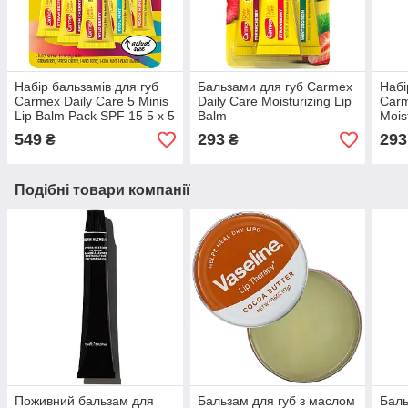
Набір бальзамів для губ
Бальзами для губ Carmex
Набі
Carmex Daily Care 5 Minis
Daily Care Moisturizing Lip
Carm
Lip Balm Pack SPF 15 5 х 5
Balm
Mois
г
Pack Cherry, Strawberry,
SPF 
549
293
293
₴
₴
Wintergreen 3 х 10 г
Подібні товари компанії
Поживний бальзам для
Бальзам для губ з маслом
Баль