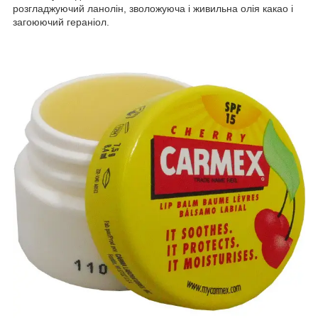
розгладжуючий ланолін, зволожуюча і живильна олія какао і
загоюючий гераніол.