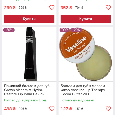
15 мл
299
352
₴
₴
599 ₴
704 ₴
Купити
Купити
–50%
TOP
–20%
Поживний бальзам для губ
Бальзам для губ з маслом
Grown Alchemist Hydra-
какао Vaseline Lip Therapy
Restore Lip Balm Ваніль
Cocoa Butter 20 г
Кавун 12 мл
Готово до відправки 1 од.
Готово до відправки
498
127
₴
₴
996 ₴
159 ₴