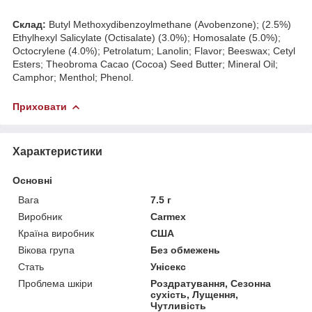
Склад:
Butyl Methoxydibenzoylmethane (Avobenzone); (2.5%)
Ethylhexyl Salicylate (Octisalate) (3.0%); Homosalate (5.0%);
Octocrylene (4.0%); Petrolatum; Lanolin; Flavor; Beeswax; Cetyl
Esters; Theobroma Cacao (Cocoa) Seed Butter; Mineral Oil;
Camphor; Menthol; Phenol.
Приховати
Характеристики
Основні
Вага
7.5 г
Виробник
Carmex
Країна виробник
США
Вікова група
Без обмежень
Стать
Унісекс
Проблема шкіри
Роздратування, Сезонна
сухість, Лущення,
Чутливість