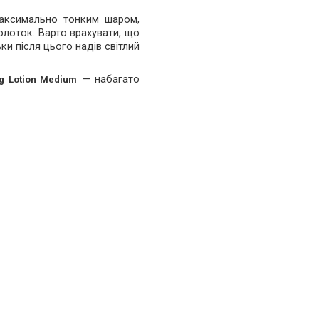
 максимально тонким шаром,
олоток. Варто врахувати, що
и після цього надів світлий
— набагато
ng Lotion Medium