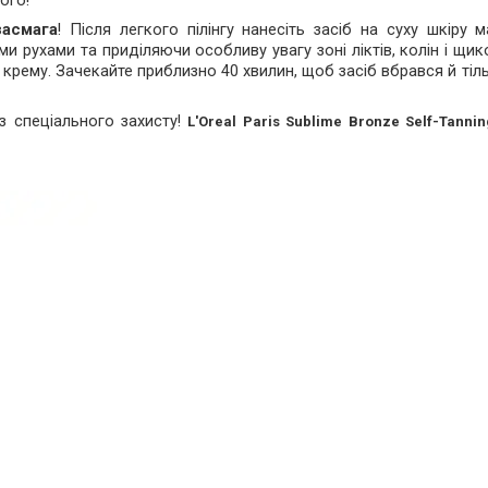
ого!
засмага
! Після легкого пілінгу нанесіть засіб на суху шкіру
и рухами та приділяючи особливу увагу зоні ліктів, колін і щик
ему. Зачекайте приблизно 40 хвилин, щоб засіб вбрався й тільк
з спеціального захисту!
L'Oreal Paris Sublime Bronze Self-Tanni