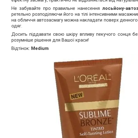
ефектну засмагу, практично не відрізняється від натуральн
Не забувайте про правильне нанесення
лосьйону-авто
ретельно розподіляючи його на тілі інтенсивними масажним
на обличчя автозасмагу можна накладати поверх денного кр
одяг.
Досить піддавати свою шкіру впливу пекучого сонця бе
розумніше рішення для Вашої краси!
Відтінок:
Medium