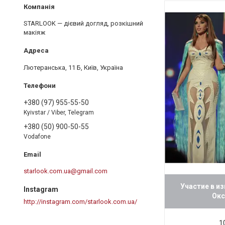
STARLOOK — дієвий догляд, розкішний
макіяж
Лютеранська, 11 Б, Київ, Україна
+380 (97) 955-55-50
Kyivstar / Viber, Telegram
+380 (50) 900-50-55
Vodafone
starlook.com.ua@gmail.com
Участие в и
Instagram
Окс
http://instagram.com/starlook.com.ua/
1