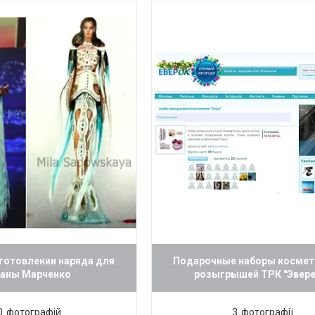
зготовлении наряда для
Подарочные наборы космет
аны Марченко
розыгрышей ТРК "Эвере
0
3